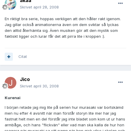
akaa
Skrivet
april 28, 2008
En riktigt bra serie, hoppas verkligen att den håller rakt igenom.
Jag gillar också animationerna även om dem sviktar så lyckas
den alltid återhämta sig. Även musiken gör att den mystik som
faktiskt ligger och lurar får det att pirra lite i kroppen :).
Citat
Jico
Skrivet
april 30, 2008
Kurenai
I början retade jag mig lite på serien hur murasaki var bortskämd
men nu efter 4 avsnitt när man förstår storyn lite mer har jag
fastnat helt men en del förstår jag inte bladet som kom ut ur hans
armbåge, och hans "flickvän" eller vad man ska kalla de hur hon
reagera när murasaki sa sitt namn när hon gick vilse i skolan och