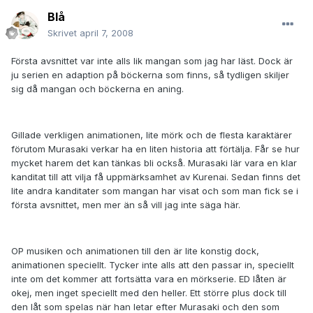
Blå
Skrivet
april 7, 2008
Första avsnittet var inte alls lik mangan som jag har läst. Dock är
ju serien en adaption på böckerna som finns, så tydligen skiljer
sig då mangan och böckerna en aning.
Gillade verkligen animationen, lite mörk och de flesta karaktärer
förutom Murasaki verkar ha en liten historia att förtälja. Får se hur
mycket harem det kan tänkas bli också. Murasaki lär vara en klar
kanditat till att vilja få uppmärksamhet av Kurenai. Sedan finns det
lite andra kanditater som mangan har visat och som man fick se i
första avsnittet, men mer än så vill jag inte säga här.
OP musiken och animationen till den är lite konstig dock,
animationen speciellt. Tycker inte alls att den passar in, speciellt
inte om det kommer att fortsätta vara en mörkserie. ED låten är
okej, men inget speciellt med den heller. Ett större plus dock till
den låt som spelas när han letar efter Murasaki och den som