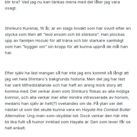
blir bra?
Vad jag nu kan tänkas mena med det låter jag vara
osagt.
Shinkuro Kurenai, 16 år, är en slags livvakt som har svurit efter en
olycka som liten att
"leva ensam och bli starkare"
. Han plockas
upp av familjen Hozuki för att träna och blir starkare samtidigt
som han "bygger om" sin kropp för att kunna uppnå de mål han
har.
Efter själv ha läst mangan så har inte jag ens kommit så långt att
jag vet hela Shintaro's bakgrunds historia. Men det jag har läst
har varit tillfredställande och har haft en aning mörk story att
komma med. Det verkar även som Shinkuro flokas av alla möjliga
kvinnor, och alla verkar mer eller mindre intresserade av honom,
medans han själv är helt(?) ovetandes om de. På ytan ser det
nästan ut som det skulle kunna vara en
Hayate the Combat Butler
Alternative
.
Ung-man-som-skyddar-loli
. Dock verkar den här inte
bli lika fullt så humor inriktad som Hayate är. Den som lever får se
helt enkelt.