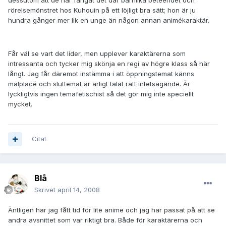
dessutom att de har fångat det där barnlika beteendet och
rörelsemönstret hos Kuhouin på ett löjligt bra sätt; hon är ju
hundra gånger mer lik en unge än någon annan animékaraktär.
Får väl se vart det lider, men upplever karaktärerna som
intressanta och tycker mig skönja en regi av högre klass så här
långt. Jag får däremot instämma i att öppningstemat känns
malplacé och sluttemat är ärligt talat rätt intetsägande. Är
lyckligtvis ingen temafetischist så det gör mig inte speciellt
mycket.
Citat
Blå
Skrivet
april 14, 2008
Äntligen har jag fått tid för lite anime och jag har passat på att se
andra avsnittet som var riktigt bra. Både för karaktärerna och