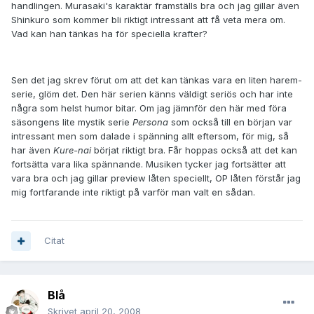
handlingen. Murasaki's karaktär framställs bra och jag gillar även
Shinkuro som kommer bli riktigt intressant att få veta mera om.
Vad kan han tänkas ha för speciella krafter?
Sen det jag skrev förut om att det kan tänkas vara en liten harem-
serie, glöm det. Den här serien känns väldigt seriös och har inte
några som helst humor bitar. Om jag jämnför den här med föra
säsongens lite mystik serie
Persona
som också till en början var
intressant men som dalade i spänning allt eftersom, för mig, så
har även
Kure-nai
börjat riktigt bra. Får hoppas också att det kan
fortsätta vara lika spännande. Musiken tycker jag fortsätter att
vara bra och jag gillar preview låten speciellt, OP låten förstår jag
mig fortfarande inte riktigt på varför man valt en sådan.
Citat
Blå
Skrivet
april 20, 2008