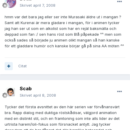
Skrivet
april 7, 2008
hmm var det bara jag eller ser inte Murasaki äldre ut i mangan ?
Samt att Kurenai är mera gladare i mangan, för i animen tycker
jag han ser ut som en alkolist som har en rejäl baksmälla och
deppad som fan :/ sen hans röst som Blå påpekade ^^ men som
också sades så började ju animen olikt mangan så han kanske
för ett gladdare humör och kanske börjar gå på sina AA möten ^^
Citat
Scab
Skrivet
april 8, 2008
Tycker det första avsnittet av den här serien var förvånansvärt
bra. Rapp dialog med duktiga röstskådisar, välgjord animation
med en distinkt stil, och en framtoning som inte alls lider av det
urtrista harem/loli-fokus som försnacket antytt. Jag tycker