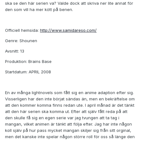
ska se den här serien va? Valde dock att skriva ner lite annat för
den som vill ha mer kött på benen.
Officiell hemsida:
http://www.samidareso.com/
Genre: Shounen
Avsnitt: 13
Produktion: Brains Base
Startdatum: APRIL 2008
En av många lightnovels som fått sig en anime adaption efter sig.
Visserligen har den inte börjat sändas än, men en bekräftelse om
att den kommer komma finns redan ute. I april månad är det tänkt
att den här serien ska komma ut. Efter att själv fått reda på att
den skulle få sig en egen serie var jag tvungen att ta tag i
mangan, vilket animen är tänkt att följa efter. Jag har inte någon
koll själv på hur pass mycket mangan skiljer sig från sitt orginal,
men det kanske inte spelar någon större roll för oss så länge den