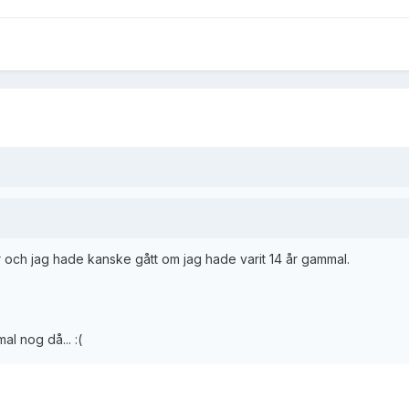
 och jag hade kanske gått om jag hade varit 14 år gammal.
al nog då... :(