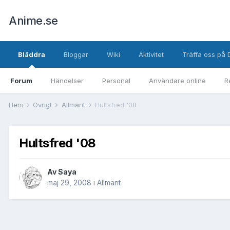
Anime.se
Bläddra
Bloggar
Wiki
Aktivitet
Träffa oss på 
Forum
Händelser
Personal
Användare online
R
Hem
Övrigt
Allmänt
Hultsfred '08
Hultsfred '08
Av
Saya
maj 29, 2008
i
Allmänt