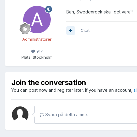
Bah, Swedenrock skall det vara!!!
Citat
Administratörer
917
Plats:
Stockholm
Join the conversation
You can post now and register later. If you have an account,
s
Svara på detta ämne…