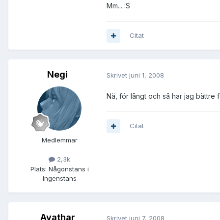
Mm... :S
Citat
Negi
Skrivet
juni 1, 2008
Nä, för långt och så har jag bättre f
Citat
Medlemmar
2,3k
Plats:
Någonstans i
Ingenstans
Avathar
Skrivet
juni 7, 2008