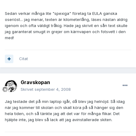
Sedan verkar många lite "spexiga" företag ta EULA ganska
oseriöst... jag menar, texten är kilometerlång, läses nästan aldrig
igenom och ofta väldigt tråkig. Hade jag skrivit en sån text skulle
jag garanterat smugit in grejer om kärnvapen och fotsvett i den
med!
Citat
Gravskopan
Skrivet
september 4, 2008
Jag testade det på min laptop igår, då blev jag helnöjd. Så idag
när jag kommer till skolan och skall köra på så hänger sig den
hela tiden, och så tänkte jag att det var för många flikar. Det
hjälpte inte, jag blev så lack att jag avinstallerade skiten.