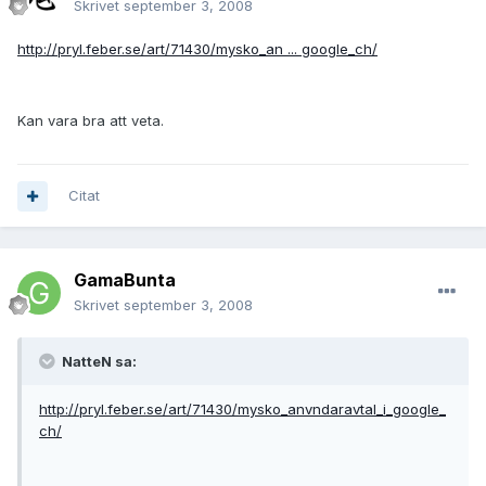
Skrivet
september 3, 2008
http://pryl.feber.se/art/71430/mysko_an ... google_ch/
Kan vara bra att veta.
Citat
GamaBunta
Skrivet
september 3, 2008
NatteN sa:
http://pryl.feber.se/art/71430/mysko_anvndaravtal_i_google_
ch/