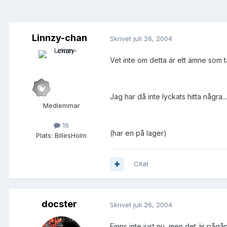
Linnzy-chan
Skrivet
juli 26, 2004
Vet inte om detta är ett ämne som 
Jag har då inte lyckats hitta några..
Medlemmar
16
(har en på lager)
Plats:
BillesHolm
Citat
docster
Skrivet
juli 26, 2004
Finns inte just nu, men det är pågån