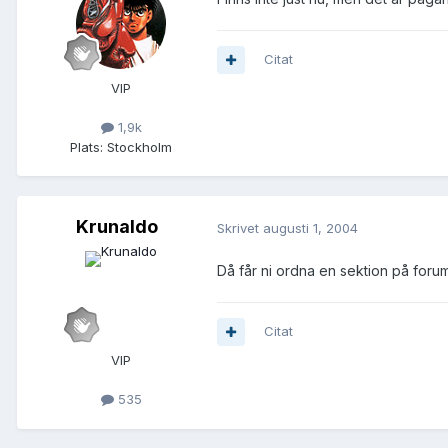
Citat
VIP
1,9k
Plats:
Stockholm
Krunaldo
Skrivet
augusti 1, 2004
Då får ni ordna en sektion på foru
Citat
VIP
535