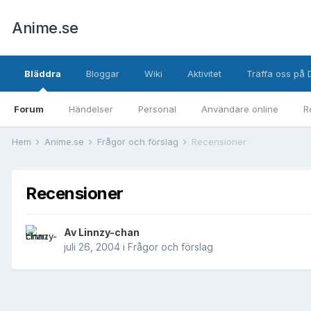
Anime.se
Bläddra
Bloggar
Wiki
Aktivitet
Träffa oss på 
Forum
Händelser
Personal
Användare online
R
Hem
Anime.se
Frågor och förslag
Recensioner
Recensioner
Av
Linnzy-chan
juli 26, 2004
i
Frågor och förslag