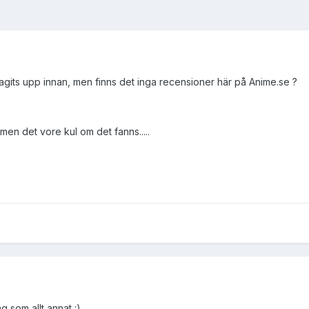
tagits upp innan, men finns det inga recensioner här på Anime.se ?
.men det vore kul om det fanns.....
g som allt annat :)