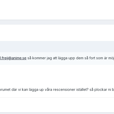
l.freij@anime.se
så kommer jag att lägga upp dem så fort som är möjli
rumet där vi kan lägga up våra rescensioner istället? så plockar ni b