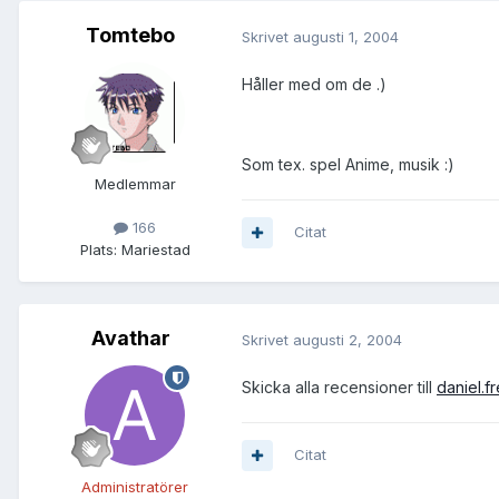
Tomtebo
Skrivet
augusti 1, 2004
Håller med om de .)
Som tex. spel Anime, musik :)
Medlemmar
166
Citat
Plats:
Mariestad
Avathar
Skrivet
augusti 2, 2004
Skicka alla recensioner till
daniel.f
Citat
Administratörer