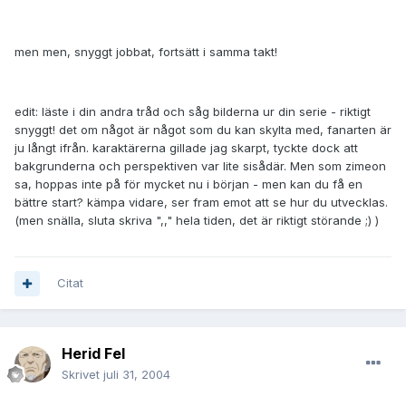
men men, snyggt jobbat, fortsätt i samma takt!
edit: läste i din andra tråd och såg bilderna ur din serie - riktigt
snyggt! det om något är något som du kan skylta med, fanarten är
ju långt ifrån. karaktärerna gillade jag skarpt, tyckte dock att
bakgrunderna och perspektiven var lite sisådär. Men som zimeon
sa, hoppas inte på för mycket nu i början - men kan du få en
bättre start? kämpa vidare, ser fram emot att se hur du utvecklas.
(men snälla, sluta skriva ",," hela tiden, det är riktigt störande ;) )
Citat
Herid Fel
Skrivet
juli 31, 2004