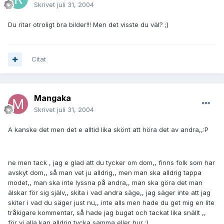
Skrivet
juli 31, 2004
Du ritar otroligt bra bilder!!! Men det visste du väl? ;)
Citat
Mangaka
Skrivet
juli 31, 2004
A kanske det men det e alltid lika skönt att höra det av andra,,:P
ne men tack , jag e glad att du tycker om dom,, finns folk som har
avskyt dom,, så man vet ju alldrig,, men man ska alldrig tappa
modet,, man ska inte lyssna på andra,, man ska göra det man
älskar för sig själv,, skita i vad andra säge,, jag säger inte att jag
skiter i vad du säger just nu,, inte alls men hade du get mig en lite
tråkigare kommentar, så hade jag bugat och tackat lika snällt ,,
för vi alla kan alldrig tycka samma eller hur ;)