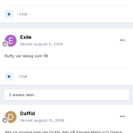
Citat
Exile
Skrivet
augusti 5, 2004
Ruffy var läskig som få!
Citat
2 weeks later...
Daffid
Skrivet
augusti 15, 2004
Alla va snygga men jag tyckte den på Sasuke,Manji och Gaara