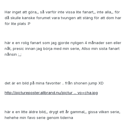
Har inget att göra,, så varför inte vissa lite fanart,, inte alla,, för
då skulle kanske forumet vara tvungen att stäng för att dom har
för lite plats :P
här e en rolig fanart som jag gjorde nyligen 4 månader sen eller
nåt, presic innan jag börja med min serie, Allso min sista fanart
nånsin ;_;
det är en bild på mina favoriter .. från shonen jump XD
http://pictureposter.allbrand.nu/pictur ... vo+cha.jpg
här e en litte äldre bild,, drygt ett år gammal,, gissa vilken serie,
hehehe min favo serie genom tiderna