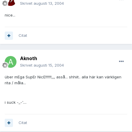
Skrivet
augusti 13, 2004
nice...
Citat
Aknoth
Skrivet
augusti 15, 2004
über mEga SupEr NicE!!!!!!!,,, asså... shhiit.. alla här kan värkligen
rita / måla...
i suck -_-'....
Citat