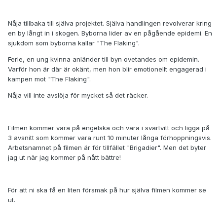
Nåja tillbaka till själva projektet. Själva handlingen revolverar kring
en by långt in i skogen. Byborna lider av en pågående epidemi. En
sjukdom som byborna kallar "The Flaking".
Ferle, en ung kvinna anländer till byn ovetandes om epidemin.
Varför hon är där är okänt, men hon blir emotionellt engagerad i
kampen mot "The Flaking".
Nåja vill inte avslöja för mycket så det räcker.
Filmen kommer vara på engelska och vara i svartvitt och ligga på
3 avsnitt som kommer vara runt 10 minuter långa förhoppningsvis.
Arbetsnamnet på filmen är för tillfället "Brigadier". Men det byter
jag ut när jag kommer på nått bättre!
För att ni ska få en liten försmak på hur själva filmen kommer se
ut.