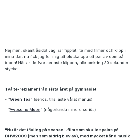
Nej men, skämt åsido! Jag har fipplat lite med filmer och klipp i
mina dar, nu fick jag för mig att plocka upp ett par av dem på
tuben! Här är de fyra senaste klippen, alla omkring 30 sekunder
stycket.
Två te-reklamer från sista året på gymnasiet:
- "
Green Tea
" (seriös, tills läste vårat manus)
- "
Awesome Moon
" (någorlunda mindre seriös)
"Nu är det tävling på scenen"-film som skulle spelas på
DHW2009 (men som aldrig blev av), med mycket känd musik