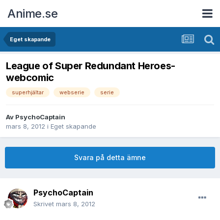
Anime.se
Eget skapande
League of Super Redundant Heroes-
webcomic
superhjältar
webserie
serie
Av
PsychoCaptain
mars 8, 2012
i
Eget skapande
Svara på detta ämne
PsychoCaptain
Skrivet
mars 8, 2012