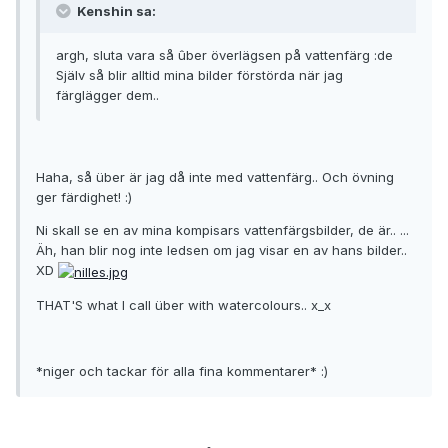
Kenshin sa:
argh, sluta vara så ûber överlägsen på vattenfärg :de
Själv så blir alltid mina bilder förstörda när jag
färglägger dem..
Haha, så über är jag då inte med vattenfärg.. Och övning
ger färdighet! :)
Ni skall se en av mina kompisars vattenfärgsbilder, de är.. ...
Äh, han blir nog inte ledsen om jag visar en av hans bilder..
XD
THAT'S what I call über with watercolours.. x_x
*niger och tackar för alla fina kommentarer* :)