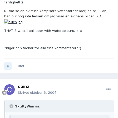
färdighet! :)
Ni ska se en av mina kompisars vattenfärgsbilder, de är.. ... Äh,
han blir nog inte ledsen om jag visar en av hans bilder.. XD
THAT'S what I call über with watercolours.. x_x
*niger och tackar för alla fina kommentarer* :)
Citat
cainz
Skrivet
oktober 6, 2004
SkuttyWan sa: