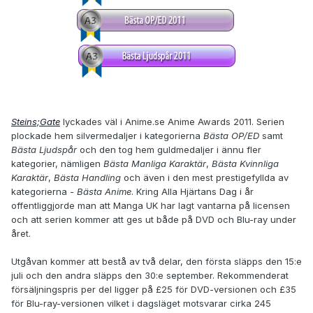
Steins;Gate
lyckades väl i Anime.se Anime Awards 2011. Serien
plockade hem silvermedaljer i kategorierna
Bästa OP/ED
samt
Bästa Ljudspår
och den tog hem guldmedaljer i ännu fler
kategorier, nämligen
Bästa Manliga Karaktär
,
Bästa Kvinnliga
Karaktär
,
Bästa Handling
och även i den mest prestigefyllda av
kategorierna -
Bästa Anime
. Kring Alla Hjärtans Dag i år
offentliggjorde man att Manga UK har lagt vantarna på licensen
och att serien kommer att ges ut både på DVD och Blu-ray under
året.
Utgåvan kommer att bestå av två delar, den första släpps den 15:e
juli och den andra släpps den 30:e september. Rekommenderat
försäljningspris per del ligger på £25 för DVD-versionen och £35
för Blu-ray-versionen vilket i dagsläget motsvarar cirka 245