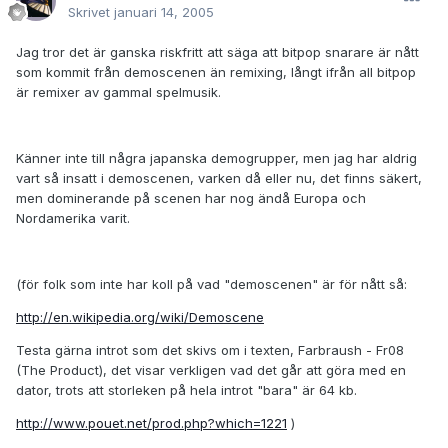
Skrivet
januari 14, 2005
Jag tror det är ganska riskfritt att säga att bitpop snarare är nått
som kommit från demoscenen än remixing, långt ifrån all bitpop
är remixer av gammal spelmusik.
Känner inte till några japanska demogrupper, men jag har aldrig
vart så insatt i demoscenen, varken då eller nu, det finns säkert,
men dominerande på scenen har nog ändå Europa och
Nordamerika varit.
(för folk som inte har koll på vad "demoscenen" är för nått så:
http://en.wikipedia.org/wiki/Demoscene
Testa gärna introt som det skivs om i texten, Farbraush - Fr08
(The Product), det visar verkligen vad det går att göra med en
dator, trots att storleken på hela introt "bara" är 64 kb.
http://www.pouet.net/prod.php?which=1221
)