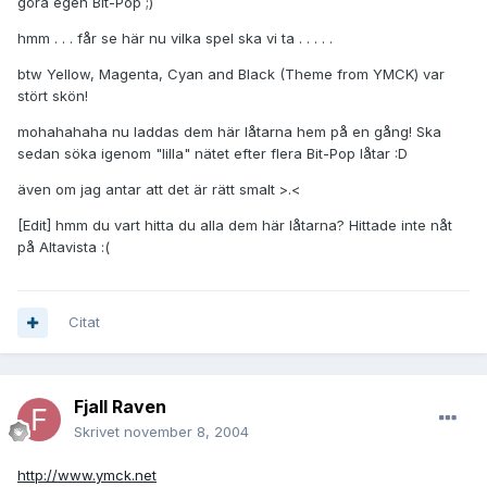
göra egen Bit-Pop ;)
hmm . . . får se här nu vilka spel ska vi ta . . . . .
btw Yellow, Magenta, Cyan and Black (Theme from YMCK) var
stört skön!
mohahahaha nu laddas dem här låtarna hem på en gång! Ska
sedan söka igenom "lilla" nätet efter flera Bit-Pop låtar :D
även om jag antar att det är rätt smalt >.<
[Edit] hmm du vart hitta du alla dem här låtarna? Hittade inte nåt
på Altavista :(
Citat
Fjall Raven
Skrivet
november 8, 2004
http://www.ymck.net