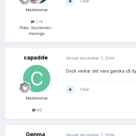
Citat
Medlemmar
1,7k
Plats:
Stockholm -
Haninge
capadde
Skrivet
december 7, 2004
Dock verkar det vara ganska så dy
Citat
Medlemmar
60
Genma
Skrivet
december 7, 2004