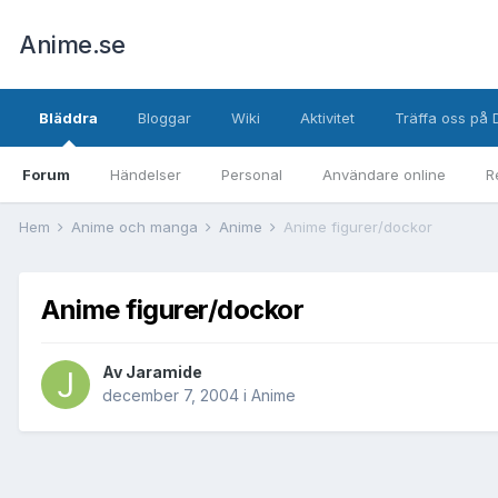
Anime.se
Bläddra
Bloggar
Wiki
Aktivitet
Träffa oss på 
Forum
Händelser
Personal
Användare online
R
Hem
Anime och manga
Anime
Anime figurer/dockor
Anime figurer/dockor
Av
Jaramide
december 7, 2004
i
Anime