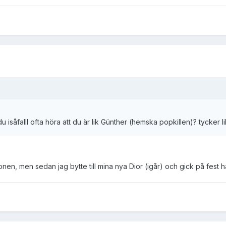
u isåfalll ofta höra att du är lik Günther (hemska popkillen)? tycker l
onen, men sedan jag bytte till mina nya Dior (igår) och gick på fest