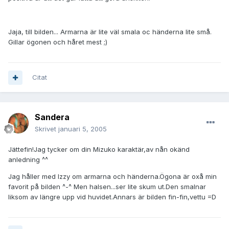
Jaja, till bilden... Armarna är lite väl smala oc händerna lite små.
Gillar ögonen och håret mest ;)
Citat
Sandera
Skrivet
januari 5, 2005
Jättefin!Jag tycker om din Mizuko karaktär,av nån okänd
anledning ^^
Jag håller med Izzy om armarna och händerna.Ögona är oxå min
favorit på bilden ^-^ Men halsen...ser lite skum ut.Den smalnar
liksom av längre upp vid huvidet.Annars är bilden fin-fin,vettu =D