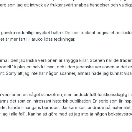
e som jag ett intryck av fruktansvärt snabba händelser och väldigt 
, ganska ordentligt mycket bättre. De som tecknat originalet är skick
 Det är mer fart i Haruko Iidas teckningar.
karna i den japanska versionen är snygga killar. Scenen när de träder
odell 1A plus en halvful man, och i den japanska versionen är det 
nt. Sorry att jag inte har någon scanner, annars hade jag kunnat visa
ska versionen en något schizofren, men ändock fullt funktionsduglig 
 känns det som en intressant historisk publikation. En serie som är ins
r det hände i mangans barndom: Jänkare som ändrade på materialet a
 jag i alla fall). Kan ha att göra med att jag inte är någon bokstavstr