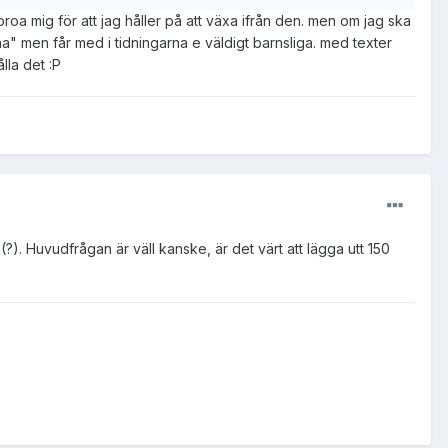
 oroa mig för att jag håller på att växa ifrån den. men om jag ska
na" men får med i tidningarna e väldigt barnsliga. med texter
lla det :P
?). Huvudfrågan är väll kanske, är det värt att lägga utt 150