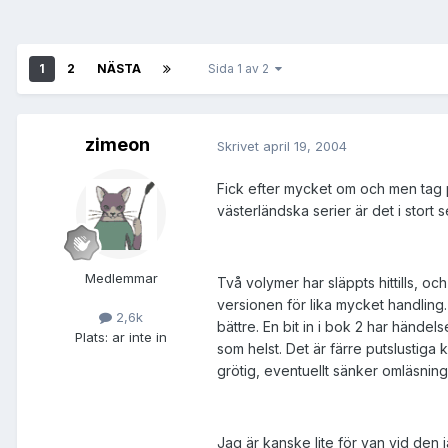
1
2
NÄSTA
Sida 1 av 2
zimeon
Skrivet
april 19, 2004
Fick efter mycket om och men tag 
västerländska serier är det i stort 
Medlemmar
Två volymer har släppts hittills, o
versionen för lika mycket handling.
2,6k
bättre. En bit in i bok 2 har händel
Plats:
ar inte in
som helst. Det är färre putslustiga
grötig, eventuellt sänker omläsning
Jag är kanske lite för van vid den