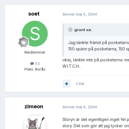
soet
Skrivet
maj 5, 2004
grunt sa:
Jag tänkte främst på pocketarna,
150 spänn på pocketarna, 150 spä
Medlemmar
okej, tänkte inte på pocketerna. me
53
W.I.T.C.H..
Plats:
Borås
Citat
zimeon
Skrivet
maj 6, 2004
Storyn är det egentligen inget fel 
story. Det som gör att jag tycker or