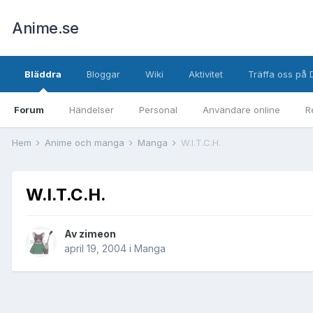
Anime.se
Bläddra
Bloggar
Wiki
Aktivitet
Träffa oss på 
Forum
Händelser
Personal
Användare online
R
Hem
Anime och manga
Manga
W.I.T.C.H.
W.I.T.C.H.
Av
zimeon
april 19, 2004
i
Manga