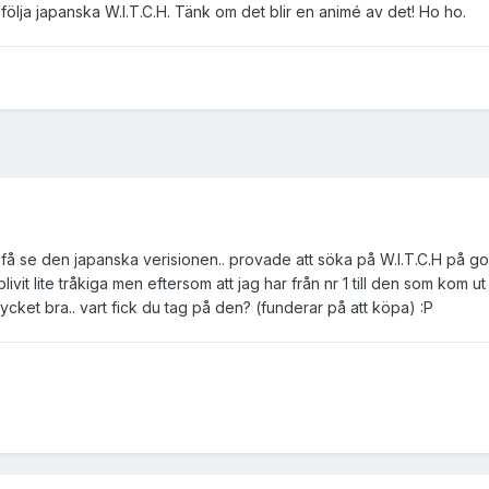
 att följa japanska W.I.T.C.H. Tänk om det blir en animé av det! Ho ho.
 få se den japanska verisionen.. provade att söka på W.I.T.C.H på googl
blivit lite tråkiga men eftersom att jag har från nr 1 till den som kom ut
ycket bra.. vart fick du tag på den? (funderar på att köpa) :P