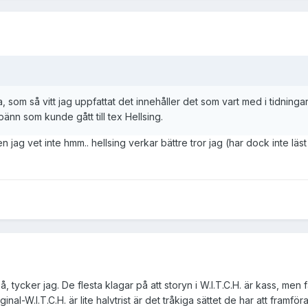
 som så vitt jag uppfattat det innehåller det som vart med i tidningar
nn som kunde gått till tex Hellsing.
n jag vet inte hmm.. hellsing verkar bättre tror jag (har dock inte lä
på, tycker jag. De flesta klagar på att storyn i W.I.T.C.H. är kass, m
iginal-W.I.T.C.H. är lite halvtrist är det tråkiga sättet de har att fra