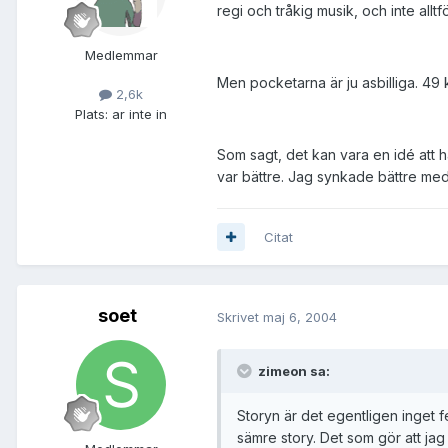
regi och tråkig musik, och inte alltf
Medlemmar
Men pocketarna är ju asbilliga. 49 k
2,6k
Plats:
ar inte in
Som sagt, det kan vara en idé att h
var bättre. Jag synkade bättre med 
Citat
soet
Skrivet
maj 6, 2004
zimeon sa:
Storyn är det egentligen inget fe
sämre story. Det som gör att jag 