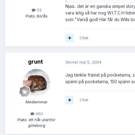
Njaa.. det är en ganska simpel story
53
vara ärlig så har nog W.I.T.C.H tid
Plats:
Borås
som "Varså god! Här får du Wills tu
Citat
grunt
Skrivet
maj 5, 2004
Jag tänkte främst på pocketarna, som
spänn på pocketarna, 150 spänn som 
Citat
Medlemmar
460
Plats:
ett hål utanför
göteborg