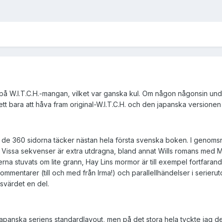
på W.I.T.C.H.-mangan, vilket var ganska kul. Om någon någonsin un
sett bara att håva fram original-W.I.T.C.H. och den japanska versionen
ch de 360 sidorna täcker nästan hela första svenska boken. I genomsn
 Vissa sekvenser är extra utdragna, bland annat Wills romans med Mat
serna stuvats om lite grann, Hay Lins mormor är till exempel fortfarand
 kommentarer (till och med från Irma!) och parallellhändelser i serie
svärdet en del.
 japanska seriens standardlayout, men på det stora hela tyckte jag 