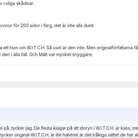
ör roliga skådisar.
ronor för 200 sidor i färg, det är inte alls dumt.
a ett hum om W.I.T.C.H. Så usel är den inte. Men originalförfattarna 
den i alla fall. Och Matt var mycket snyggare.
l på, tycker jag. De flesta klagar på att storyn i W.I.T.C.H. är kass,
tycker original-W.I.T.C.H. är lite halvtrist är det tråkiga sättet de ha