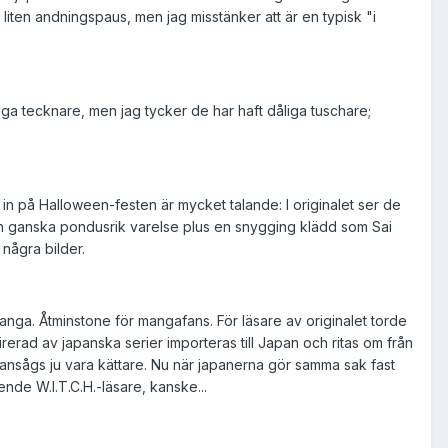
liten andningspaus, men jag misstänker att är en typisk "i
liga tecknare, men jag tycker de har haft dåliga tuschare;
 in på Halloween-festen är mycket talande: I originalet ser de
en ganska pondusrik varelse plus en snygging klädd som Sai
 några bilder.
manga. Åtminstone för mangafans. För läsare av originalet torde
pirerad av japanska serier importeras till Japan och ritas om från
nsågs ju vara kättare. Nu när japanerna gör samma sak fast
oende W.I.T.C.H.-läsare, kanske...