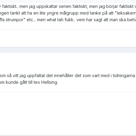
 faktiskt.. men jag uppskattar serien faktiskt, men jag börjar faktiskt
ningen tänkt att ha en lite yngre målgrupp med tanke på att "leksaker
ffa strumpor" etc... men what tah fukk.. vem har sagt att man ska behå
 så vitt jag uppfattat det innehåller det som vart med i tidningarna (
kunde gått till tex Hellsing.