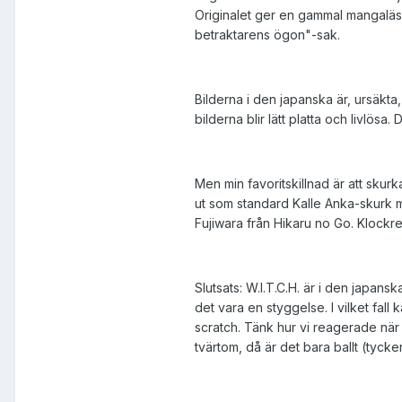
Originalet ger en gammal mangaläsar
betraktarens ögon"-sak.
Bilderna i den japanska är, ursäkta
bilderna blir lätt platta och livlösa.
Men min favoritskillnad är att skur
ut som standard Kalle Anka-skurk m
Fujiwara från Hikaru no Go. Klockre
Slutsats: W.I.T.C.H. är i den japan
det vara en styggelse. I vilket fall
scratch. Tänk hur vi reagerade nä
tvärtom, då är det bara ballt (tycker