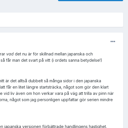
drar
vad
det nu är för skillnad mellan japanska och
 så får man det svart på vitt (i ordets sanna betydelse!)
itt är det alltså dubbelt så många sidor i den japanska
t får en litet längre startsträcka, något som gör den klart
e vid liv även om hon verkar vara på väg att trilla av pinn när
rutorna, något som jag personligen uppfattar gör serien mindre
den japanska versionen förbättrade handlingens hastighet.