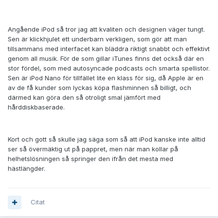
Angående iPod så tror jag att kvaliten och designen väger tungt.
Sen är klickhjulet ett underbarn verkligen, som gör att man
tillsammans med interfacet kan bläddra riktigt snabbt och effektivt
genom all musik. För de som gillar iTunes finns det också där en
stor fördel, som med autosyncade podcasts och smarta spellistor.
Sen är iPod Nano för tillfället lite en klass för sig, då Apple är en
av de få kunder som lyckas köpa flashminnen så billigt, och
därmed kan göra den så otroligt smal jämfört med
hårddiskbaserade.
Kort och gott så skulle jag säga som så att iPod kanske inte alltid
ser så övermäktig ut på pappret, men när man kollar på
helhetslösningen så springer den ifrån det mesta med
hästlängder.
Citat