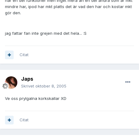
har en del funktioner men inget mera än en del andra som är mkt
mindre har, ipod har mkt platts det är vad den har och kostar mkt
gör den.
jag fattar fan inte grejen med det hela... :S
Citat
Japs
Skrivet
oktober 8, 2005
Ve oss prylgalna korkskallar XD
Citat