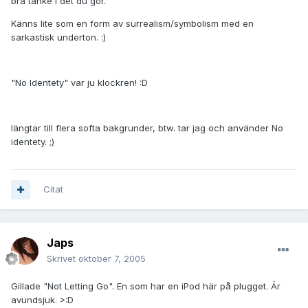
bra tanke i det du gör.
Känns lite som en form av surrealism/symbolism med en
sarkastisk underton. :)
"No Identety" var ju klockren! :D
längtar till flera softa bakgrunder, btw. tar jag och använder No
identety. ;)
Citat
Japs
Skrivet
oktober 7, 2005
Gillade "Not Letting Go". En som har en iPod här på plugget. Är
avundsjuk. >:D