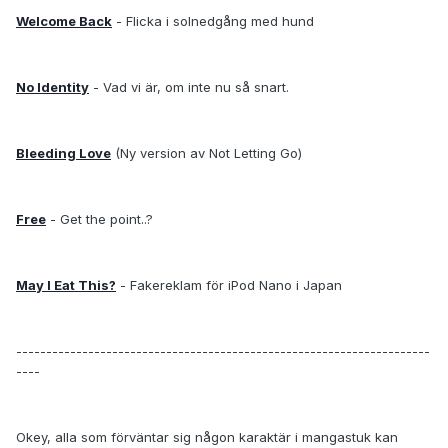
Welcome Back
- Flicka i solnedgång med hund
No Identity
- Vad vi är, om inte nu så snart.
Bleeding Love
(Ny version av Not Letting Go)
Free
- Get the point..?
May I Eat This?
- Fakereklam för iPod Nano i Japan
---------------------------------------------------------------------
----
Okey, alla som förväntar sig någon karaktär i mangastuk kan