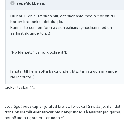
sepeMuLLe sa:
Du har ju en sjukt skön stil, det skönaste med allt är att du
har en bra tanke i det du gör.
Känns lite som en form av surrealism/symbolism med en
sarkastisk underton. :)
"No Identety" var ju klockren! :D
längtar till flera softa bakgrunder, btw. tar jag och använder
No identety. ;)
tackar tackar ^^;;
Jo,
något
budskap är ju alltid bra att försöka få in. Ja jo, ifall det
finns önskemål eller tankar om bakgrunder så lyssnar jag gärna,
har så lite att göra nu för tiden ^^