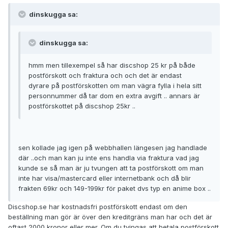
dinskugga sa:
dinskugga sa:
hmm men tillexempel så har discshop 25 kr på både
postförskott och fraktura och och det är endast
dyrare på postförskotten om man vägra fylla i hela sitt
personnummer då tar dom en extra avgift .. annars är
postförskottet på discshop 25kr ..
sen kollade jag igen på webbhallen längesen jag handlade
där ..och man kan ju inte ens handla via fraktura vad jag
kunde se så man är ju tvungen att ta postförskott om man
inte har visa/mastercard eller internetbank och då blir
frakten 69kr och 149-199kr för paket dvs typ en anime box ..
Discshop.se har kostnadsfri postförskott endast om den
beställning man gör är över den kreditgräns man har och det är
oftast 2000 kronor eller mer. Om du tvingas att betala postförskott