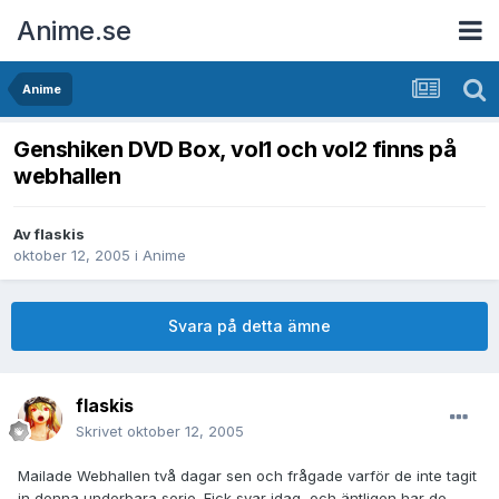
Anime.se
Anime
Genshiken DVD Box, vol1 och vol2 finns på
webhallen
Av
flaskis
oktober 12, 2005
i
Anime
Svara på detta ämne
flaskis
Skrivet
oktober 12, 2005
Mailade Webhallen två dagar sen och frågade varför de inte tagit
in denna underbara serie. Fick svar idag, och äntligen har de