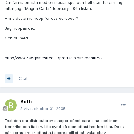
Där fanns en lista med en massa spel och helt utan förvarning
hittar jag: "Magna Carta" february - 06 i listan.
Finns det ännu hopp för oss européer?
Jag hoppas det.
Och du med.
http://www.505gamestreet.it/products.htm?con=PS2
Citat
Buffi
Skrivet
oktober 31, 2005
Fast den där distributören släpper oftast bara sina spel inom
frankrike och italien. Lite synd då dom oftast har bra titlar. Dock
går deras grejer oftast att scorea billigt på tyska ebay.