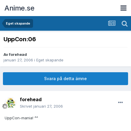
Anime.se
Eget skapande
UppCon:06
Av
forehead
januari 27, 2006
i
Eget skapande
Svara på detta ämne
forehead
Skrivet
januari 27, 2006
UppCon-mania! ^^