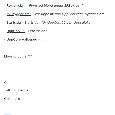
-
Reklamskylt
-
Finns på bland annat SFBok.se ^^
-
"Vi bygger om"
-
Var uppe medan UppConsidan byggdes om
-
Startsida
-
Startsidan för UppCon:06 och Uppsalakai
-
UppCon:06
-
Huvudsidan
-
UppCon-wallpaper
-
...
More to come ^^/
Annat:
Talking Silence
Gammal tråd