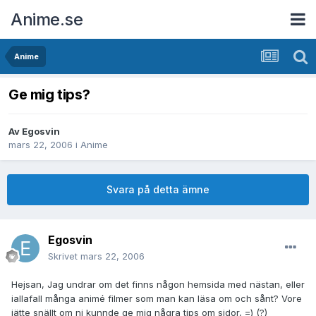
Anime.se
Anime
Ge mig tips?
Av
Egosvin
mars 22, 2006
i
Anime
Svara på detta ämne
Egosvin
Skrivet
mars 22, 2006
Hejsan, Jag undrar om det finns någon hemsida med nästan, eller
iallafall många animé filmer som man kan läsa om och sånt? Vore
jätte snällt om ni kunnde ge mig några tips om sidor, =) (?)