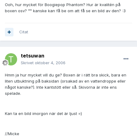
Ooh, hur mycket för Boogiepop Phantom? Hur är kvalitén på
boxen osv? ^^ kanske kan få be om att få se en bild av den? :3
Citat
tetsuwan
Skrivet
oktober 4, 2006
Hmm ja hur mycket vill du ge? Boxen är i rätt bra skick, bara en
liten utbuktning på baksidan (orsakad av en vattendroppe eller
något kanske?). Inte kantstött eller så. Skivorna är inte ens
spelade.
Kan ta en bild imorgon när det är ljust =)
//Micke