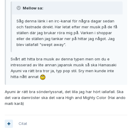
Mellow sa:
Såg denna länk i en irc-kanal för några dagar sedan
och fastnade direkt. Har letat efter mer musik på de få
ställen där jag brukar röra mig på. Varken i shoppar
eller de ställen jag tankar ner på hittar jag något. Jag
blev iallafall "swept away".
Svårt att hitta bra musik av denna typen men om du e
intresserad av lite annan japansk musik så ska Hamasaki
Ayumi va rätt bra tror ja, typ pop stil. Sry men kunde inte
hitta nått annat
Ayumi är rätt bra sönderlyssnat, det lilla jag har hört iallafall. Ska
det vara damröster ska det vara High and Mighty Color (Hai ando
maiti karā)
Citat