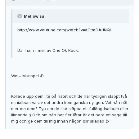
Mellow sa:
http://www.youtube.com/watch?v=ACtm3Ju1NQI
Där har ni mer av One Ok Rock.
Wai~ Munspel :D
Kollade upp dem lite på nätet och de har tydligen släppt två
minialbum varav det andra kom ganska nyligen. Vet nån nåt
mer om dem? Typ om de ska släppa ett fullängdsalbum eller
liknande ;) Och om nån har fler låtar är det bara att säga till
mig och ge dem till mig innan någon blir skadad (:<