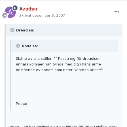
Avathar
Skrivet
december 6, 2007
Dread sa:
Boda sa:
Skåne av alla ställen ^^ Passa dig för dreadisen
annars kommer han tvinga med dig i hans arme
bestående av honom som heter Death to 08or ^^
Peace
shhh... jag har faktiskt gjort det lättare för 08or i skåne, eller