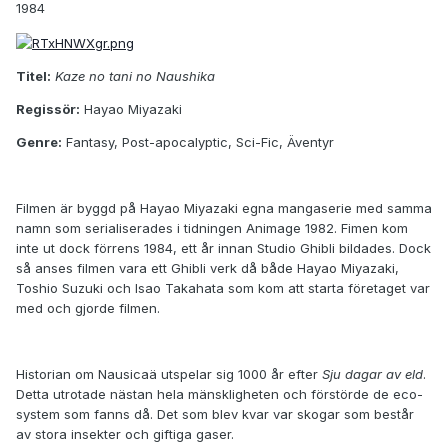
1984
Titel:
Kaze no tani no Naushika
Regissör:
Hayao Miyazaki
Genre:
Fantasy, Post-apocalyptic, Sci-Fic, Äventyr
Filmen är byggd på Hayao Miyazaki egna mangaserie med samma
namn som serialiserades i tidningen Animage 1982. Fimen kom
inte ut dock förrens 1984, ett år innan Studio Ghibli bildades. Dock
så anses filmen vara ett Ghibli verk då både Hayao Miyazaki,
Toshio Suzuki och Isao Takahata som kom att starta företaget var
med och gjorde filmen.
Historian om Nausicaä utspelar sig 1000 år efter
Sju dagar av eld
.
Detta utrotade nästan hela mänskligheten och förstörde de eco-
system som fanns då. Det som blev kvar var skogar som består
av stora insekter och giftiga gaser.