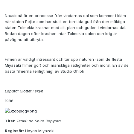
Nausicaä är en princessa från vindarnas dal som kommer i kläm
när staten Pejite som har stulit en forntida gud från den mäktiga
staten Tolmekia krashar med sitt plan och guden i vindarnas dal.
Redan dagen efter krashen intar Tolmekia dalen och krig är
påväg nu att utbryta.
Filmen är väldigt intressant och tar upp naturen (som de flesta
Miyazaki filmer gör) och mänskliga rättigheter och moral. En av de
bästa filmerna (enligt mig) av Studio Ghibli.
Laputa: Slottet i skyn
1986
Titel:
Tenkū no Shiro Rapyuta
Regissör:
Hayao Miyazaki