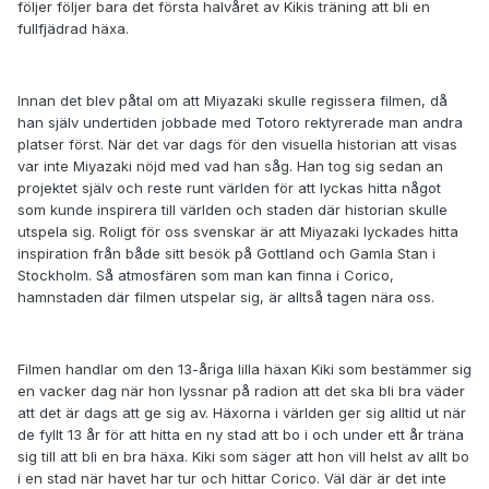
följer följer bara det första halvåret av Kikis träning att bli en
fullfjädrad häxa.
Innan det blev påtal om att Miyazaki skulle regissera filmen, då
han själv undertiden jobbade med Totoro rektyrerade man andra
platser först. När det var dags för den visuella historian att visas
var inte Miyazaki nöjd med vad han såg. Han tog sig sedan an
projektet själv och reste runt världen för att lyckas hitta något
som kunde inspirera till världen och staden där historian skulle
utspela sig. Roligt för oss svenskar är att Miyazaki lyckades hitta
inspiration från både sitt besök på Gottland och Gamla Stan i
Stockholm. Så atmosfären som man kan finna i Corico,
hamnstaden där filmen utspelar sig, är alltså tagen nära oss.
Filmen handlar om den 13-åriga lilla häxan Kiki som bestämmer sig
en vacker dag när hon lyssnar på radion att det ska bli bra väder
att det är dags att ge sig av. Häxorna i världen ger sig alltid ut när
de fyllt 13 år för att hitta en ny stad att bo i och under ett år träna
sig till att bli en bra häxa. Kiki som säger att hon vill helst av allt bo
i en stad när havet har tur och hittar Corico. Väl där är det inte