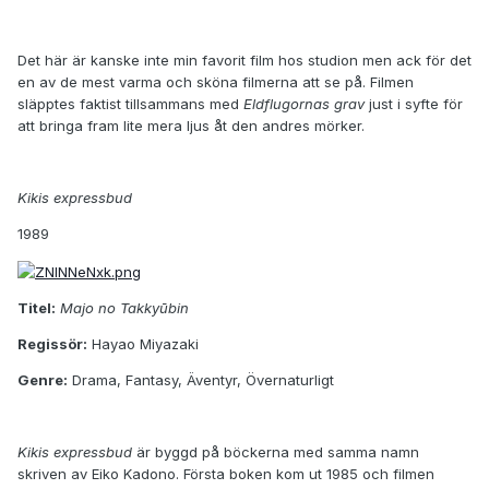
Det här är kanske inte min favorit film hos studion men ack för det
en av de mest varma och sköna filmerna att se på. Filmen
släpptes faktist tillsammans med
Eldflugornas grav
just i syfte för
att bringa fram lite mera ljus åt den andres mörker.
Kikis expressbud
1989
Titel:
Majo no Takkyūbin
Regissör:
Hayao Miyazaki
Genre:
Drama, Fantasy, Äventyr, Övernaturligt
Kikis expressbud
är byggd på böckerna med samma namn
skriven av Eiko Kadono. Första boken kom ut 1985 och filmen