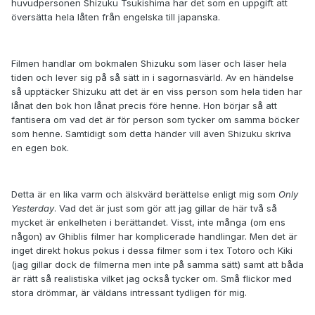
huvudpersonen Shizuku Tsukishima har det som en uppgift att
översätta hela låten från engelska till japanska.
Filmen handlar om bokmalen Shizuku som läser och läser hela
tiden och lever sig på så sätt in i sagornasvärld. Av en händelse
så upptäcker Shizuku att det är en viss person som hela tiden har
lånat den bok hon lånat precis före henne. Hon börjar så att
fantisera om vad det är för person som tycker om samma böcker
som henne. Samtidigt som detta händer vill även Shizuku skriva
en egen bok.
Detta är en lika varm och älskvärd berättelse enligt mig som
Only
Yesterday
. Vad det är just som gör att jag gillar de här två så
mycket är enkelheten i berättandet. Visst, inte många (om ens
någon) av Ghiblis filmer har komplicerade handlingar. Men det är
inget direkt hokus pokus i dessa filmer som i tex Totoro och Kiki
(jag gillar dock de filmerna men inte på samma sätt) samt att båda
är rätt så realistiska vilket jag också tycker om. Små flickor med
stora drömmar, är väldans intressant tydligen för mig.