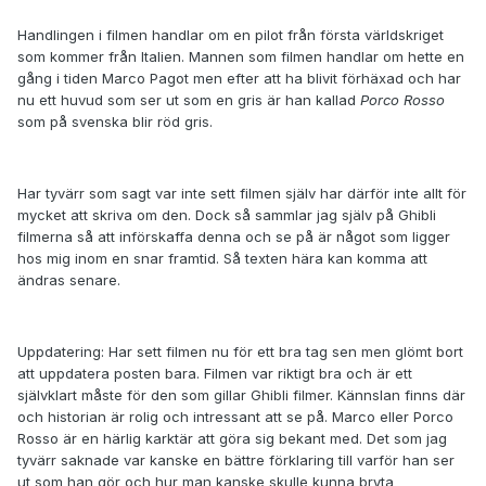
Handlingen i filmen handlar om en pilot från första världskriget
som kommer från Italien. Mannen som filmen handlar om hette en
gång i tiden Marco Pagot men efter att ha blivit förhäxad och har
nu ett huvud som ser ut som en gris är han kallad
Porco Rosso
som på svenska blir röd gris.
Har tyvärr som sagt var inte sett filmen själv har därför inte allt för
mycket att skriva om den. Dock så sammlar jag själv på Ghibli
filmerna så att införskaffa denna och se på är något som ligger
hos mig inom en snar framtid. Så texten hära kan komma att
ändras senare.
Uppdatering:
Har sett filmen nu för ett bra tag sen men glömt bort
att uppdatera posten bara. Filmen var riktigt bra och är ett
självklart måste för den som gillar Ghibli filmer. Kännslan finns där
och historian är rolig och intressant att se på. Marco eller Porco
Rosso är en härlig karktär att göra sig bekant med. Det som jag
tyvärr saknade var kanske en bättre förklaring till varför han ser
ut som han gör och hur man kanske skulle kunna bryta