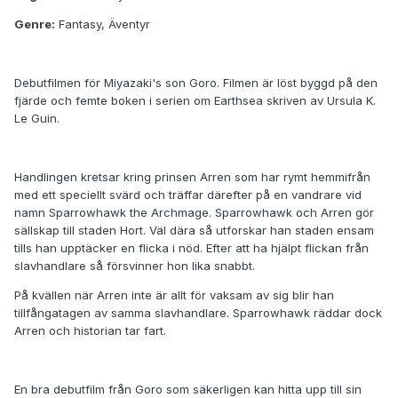
Genre:
Fantasy, Äventyr
Debutfilmen för Miyazaki's son Goro. Filmen är löst byggd på den
fjärde och femte boken i serien om Earthsea skriven av Ursula K.
Le Guin.
Handlingen kretsar kring prinsen Arren som har rymt hemmifrån
med ett speciellt svärd och träffar därefter på en vandrare vid
namn Sparrowhawk the Archmage. Sparrowhawk och Arren gör
sällskap till staden Hort. Väl dära så utforskar han staden ensam
tills han upptäcker en flicka i nöd. Efter att ha hjälpt flickan från
slavhandlare så försvinner hon lika snabbt.
På kvällen när Arren inte är allt för vaksam av sig blir han
tillfångatagen av samma slavhandlare. Sparrowhawk räddar dock
Arren och historian tar fart.
En bra debutfilm från Goro som säkerligen kan hitta upp till sin