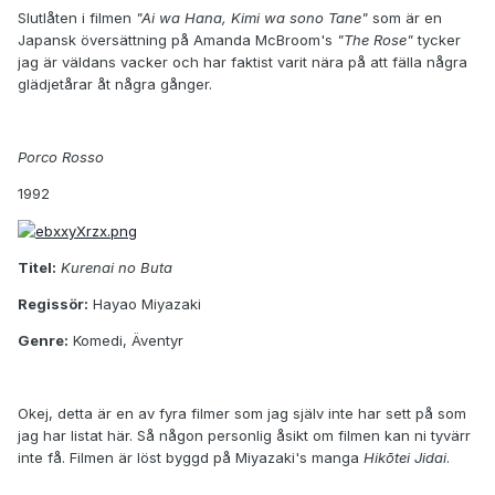
Slutlåten i filmen
"Ai wa Hana, Kimi wa sono Tane"
som är en
Japansk översättning på Amanda McBroom's
"The Rose"
tycker
jag är väldans vacker och har faktist varit nära på att fälla några
glädjetårar åt några gånger.
Porco Rosso
1992
Titel:
Kurenai no Buta
Regissör:
Hayao Miyazaki
Genre:
Komedi, Äventyr
Okej, detta är en av fyra filmer som jag själv inte har sett på som
jag har listat här. Så någon personlig åsikt om filmen kan ni tyvärr
inte få. Filmen är löst byggd på Miyazaki's manga
Hikōtei Jidai
.