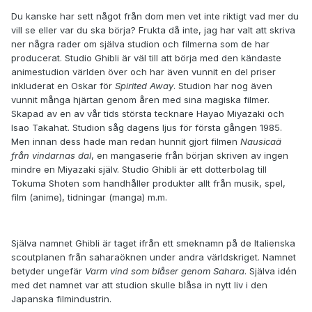
Du kanske har sett något från dom men vet inte riktigt vad mer du
vill se eller var du ska börja? Frukta då inte, jag har valt att skriva
ner några rader om själva studion och filmerna som de har
producerat. Studio Ghibli är väl till att börja med den kändaste
animestudion världen över och har även vunnit en del priser
inkluderat en Oskar för
Spirited Away
. Studion har nog även
vunnit många hjärtan genom åren med sina magiska filmer.
Skapad av en av vår tids största tecknare Hayao Miyazaki och
Isao Takahat. Studion såg dagens ljus för första gången 1985.
Men innan dess hade man redan hunnit gjort filmen
Nausicaä
från vindarnas dal
, en mangaserie från början skriven av ingen
mindre en Miyazaki själv. Studio Ghibli är ett dotterbolag till
Tokuma Shoten som handhåller produkter allt från musik, spel,
film (anime), tidningar (manga) m.m.
Själva namnet Ghibli är taget ifrån ett smeknamn på de Italienska
scoutplanen från saharaöknen under andra världskriget. Namnet
betyder ungefär
Varm vind som blåser genom Sahara
. Själva idén
med det namnet var att studion skulle blåsa in nytt liv i den
Japanska filmindustrin.