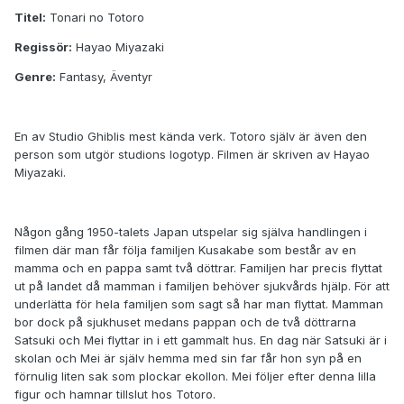
Titel:
Tonari no Totoro
Regissör:
Hayao Miyazaki
Genre:
Fantasy, Äventyr
En av Studio Ghiblis mest kända verk. Totoro själv är även den
person som utgör studions logotyp. Filmen är skriven av Hayao
Miyazaki.
Någon gång 1950-talets Japan utspelar sig själva handlingen i
filmen där man får följa familjen Kusakabe som består av en
mamma och en pappa samt två döttrar. Familjen har precis flyttat
ut på landet då mamman i familjen behöver sjukvårds hjälp. För att
underlätta för hela familjen som sagt så har man flyttat. Mamman
bor dock på sjukhuset medans pappan och de två döttrarna
Satsuki och Mei flyttar in i ett gammalt hus. En dag när Satsuki är i
skolan och Mei är själv hemma med sin far får hon syn på en
förnulig liten sak som plockar ekollon. Mei följer efter denna lilla
figur och hamnar tillslut hos Totoro.