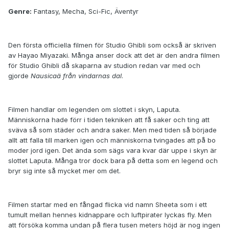
Genre:
Fantasy, Mecha, Sci-Fic, Äventyr
Den första officiella filmen för Studio Ghibli som också är skriven
av Hayao Miyazaki. Många anser dock att det är den andra filmen
för Studio Ghibli då skaparna av studion redan var med och
gjorde
Nausicaä från vindarnas dal
.
Filmen handlar om legenden om slottet i skyn, Laputa.
Människorna hade förr i tiden tekniken att få saker och ting att
sväva så som städer och andra saker. Men med tiden så började
allt att falla till marken igen och människorna tvingades att på bo
moder jord igen. Det ända som sägs vara kvar där uppe i skyn är
slottet Laputa. Många tror dock bara på detta som en legend och
bryr sig inte så mycket mer om det.
Filmen startar med en fångad flicka vid namn Sheeta som i ett
tumult mellan hennes kidnappare och luftpirater lyckas fly. Men
att försöka komma undan på flera tusen meters höjd är nog ingen