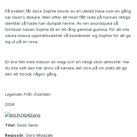
På kvällen får dock Sophie besök av en utkläd häxa som en gång
var Howl's älskare. Men efter att Howl fått reda på hennes riktiga
identitet så hade han dumpat henne. Av ren avundsjuka så
förhäxar häxan Sophie till en 90-årig gammal gumma. För att inte
väcka massa uppmärksamhet så bestämmer sig Sophie för att ge
sig ut på en resa.
En bra film med massor av magi och en riktigt skön atmosfär. Har
du inte sett den här ännu så kanske det vore på sin plats att ge
den ett försök någon gång.
Legender Från Övärlden
2006
Titel:
Gedo Senki
Regissör:
Goro Miyazaki