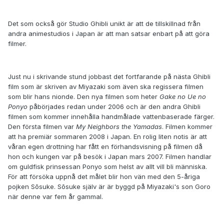
Det som också gör Studio Ghibli unikt är att de tillskillnad från
andra animestudios i Japan är att man satsar enbart på att göra
filmer.
Just nu i skrivande stund jobbast det fortfarande på nästa Ghibli
film som är skriven av Miyazaki som även ska regissera filmen
som blir hans nionde. Den nya filmen som heter
Gake no Ue no
Ponyo
påbörjades redan under 2006 och är den andra Ghibli
filmen som kommer innehålla handmålade vattenbaserade färger.
Den första filmen var
My Neighbors the Yamadas
. Filmen kommer
att ha premiär sommaren 2008 i Japan. En rolig liten notis är att
våran egen drottning har fått en förhandsvisning på filmen då
hon och kungen var på besök i Japan mars 2007. Filmen handlar
om guldfisk prinsessan Ponyo som helst av allt vill bli människa.
För att försöka uppnå det målet blir hon vän med den 5-åriga
pojken Sōsuke. Sōsuke själv är är byggd på Miyazaki's son Goro
när denne var fem år gammal.