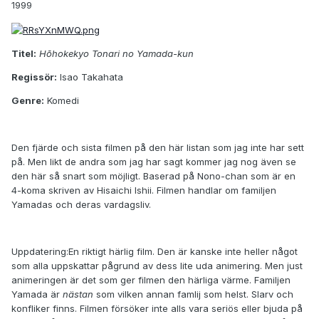
1999
Titel:
Hōhokekyo Tonari no Yamada-kun
Regissör:
Isao Takahata
Genre:
Komedi
Den fjärde och sista filmen på den här listan som jag inte har sett
på. Men likt de andra som jag har sagt kommer jag nog även se
den här så snart som möjligt. Baserad på Nono-chan som är en
4-koma skriven av Hisaichi Ishii. Filmen handlar om familjen
Yamadas och deras vardagsliv.
Uppdatering:
En riktigt härlig film. Den är kanske inte heller något
som alla uppskattar pågrund av dess lite uda animering. Men just
animeringen är det som ger filmen den härliga värme. Familjen
Yamada är
nästan
som vilken annan famlij som helst. Slarv och
konfliker finns. Filmen försöker inte alls vara seriös eller bjuda på