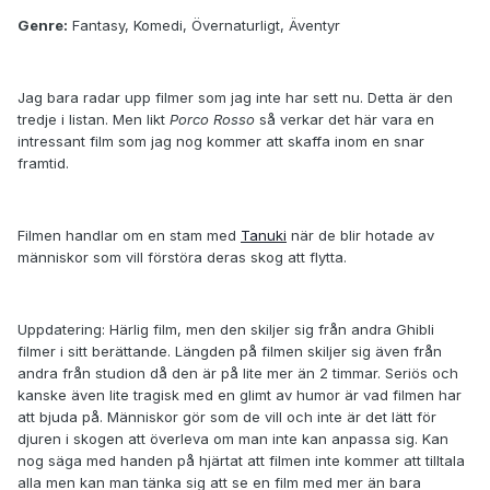
Genre:
Fantasy, Komedi, Övernaturligt, Äventyr
Jag bara radar upp filmer som jag inte har sett nu. Detta är den
tredje i listan. Men likt
Porco Rosso
så verkar det här vara en
intressant film som jag nog kommer att skaffa inom en snar
framtid.
Filmen handlar om en stam med
Tanuki
när de blir hotade av
människor som vill förstöra deras skog att flytta.
Uppdatering:
Härlig film, men den skiljer sig från andra Ghibli
filmer i sitt berättande. Längden på filmen skiljer sig även från
andra från studion då den är på lite mer än 2 timmar. Seriös och
kanske även lite tragisk med en glimt av humor är vad filmen har
att bjuda på. Människor gör som de vill och inte är det lätt för
djuren i skogen att överleva om man inte kan anpassa sig. Kan
nog säga med handen på hjärtat att filmen inte kommer att tilltala
alla men kan man tänka sig att se en film med mer än bara