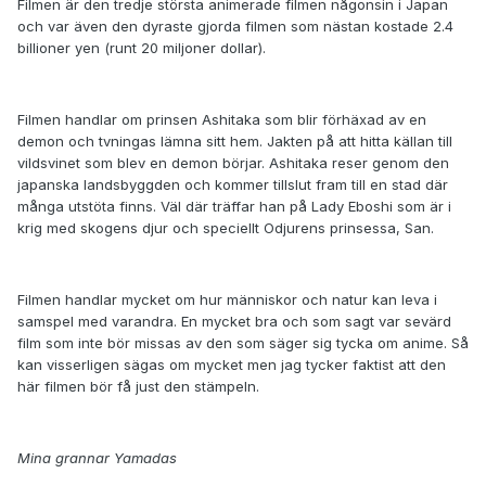
Filmen är den tredje största animerade filmen någonsin i Japan
och var även den dyraste gjorda filmen som nästan kostade 2.4
billioner yen (runt 20 miljoner dollar).
Filmen handlar om prinsen Ashitaka som blir förhäxad av en
demon och tvningas lämna sitt hem. Jakten på att hitta källan till
vildsvinet som blev en demon börjar. Ashitaka reser genom den
japanska landsbyggden och kommer tillslut fram till en stad där
många utstöta finns. Väl där träffar han på Lady Eboshi som är i
krig med skogens djur och speciellt Odjurens prinsessa, San.
Filmen handlar mycket om hur människor och natur kan leva i
samspel med varandra. En mycket bra och som sagt var sevärd
film som inte bör missas av den som säger sig tycka om anime. Så
kan visserligen sägas om mycket men jag tycker faktist att den
här filmen bör få just den stämpeln.
Mina grannar Yamadas