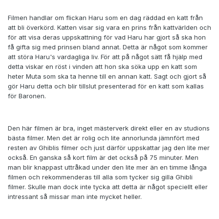
Filmen handlar om flickan Haru som en dag räddad en katt från
att bli överkörd. Katten visar sig vara en prins från kattvärlden och
för att visa deras uppskattning för vad Haru har gjort så ska hon
få gifta sig med prinsen bland annat. Detta är något som kommer
att störa Haru's vardagliga liv. För att på något sätt få hjälp med
detta viskar en röst i vinden att hon ska söka upp en katt som
heter Muta som ska ta henne till en annan katt. Sagt och gjort så
gör Haru detta och blir tillslut presenterad för en katt som kallas
för Baronen.
Den här filmen är bra, inget mästerverk direkt eller en av studions
bästa filmer. Men det är rolig och lite annorlunda jämnfört med
resten av Ghiblis filmer och just därför uppskattar jag den lite mer
också. En ganska så kort film är det också på 75 minuter. Men
man blir knappast uttråkad under den lite mer än en timme långa
filmen och rekommenderas till alla som tycker sig gilla Ghibli
filmer. Skulle man dock inte tycka att detta är något speciellt eller
intressant så missar man inte mycket heller.