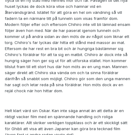
flytta till en ny stad med hennes mor och far. Påvägen till det nya
huset lyckas de dock köra vilse och hamnar vid en
återvändsgränd. Istället för att göra en hel om vändning så vill
fadern ta en närmare titt på tunneln som visas framför dom.
Modern följer efter och eftersom Chihiro inte vill bli lämnad ensam
följer även hon med. När de har paserat igenom tunneln och
kommer ut på andra sidan av den möts de av något som liknar ett
torg. Chihiro's far lyckas där hitta ett stånd med massor av mat.
Eftersom de har rest en bra bit och är hungriga bästämmer sig
Chihiro's föräldrar för att ta sig en matbit. Chihiro är dock inte så
hungrig säger hon ger sig ut för att utforska stället. Hon kommer
tillslut fram till ett stort hus där hon möts av en ung man. Mannen
säger direkt att Chihiro ska vända om och ta sinna föräldrar
därifrån så snabbt som möjligt. Chihiro gör som den unga mannen
har sagt och letar reda på sina föräldrar. Hon möts dock av en
rejäl chock när hon hittar dom.
Helt klart värd sin Oskar. Kan inte säga annat än att detta är en
riktigt vacker film med en spännande handling och roliga
karaktärer. Allt skriker verkligen toppklass och är ett skickligt sätt
för Ghibli att visa att även Japaner kan göra bra tecknad film
(även fast vi andra redan visste det).