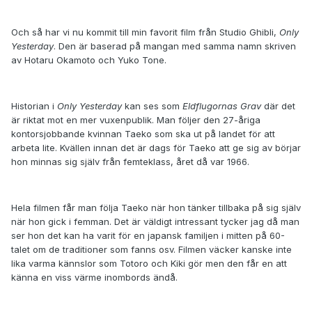
Och så har vi nu kommit till min favorit film från Studio Ghibli,
Only
Yesterday
. Den är baserad på mangan med samma namn skriven
av Hotaru Okamoto och Yuko Tone.
Historian i
Only Yesterday
kan ses som
Eldflugornas Grav
där det
är riktat mot en mer vuxenpublik. Man följer den 27-åriga
kontorsjobbande kvinnan Taeko som ska ut på landet för att
arbeta lite. Kvällen innan det är dags för Taeko att ge sig av börjar
hon minnas sig själv från femteklass, året då var 1966.
Hela filmen får man följa Taeko när hon tänker tillbaka på sig själv
när hon gick i femman. Det är väldigt intressant tycker jag då man
ser hon det kan ha varit för en japansk familjen i mitten på 60-
talet om de traditioner som fanns osv. Filmen väcker kanske inte
lika varma kännslor som Totoro och Kiki gör men den får en att
känna en viss värme inombords ändå.