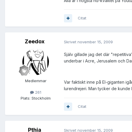
Alla är i högsta hd-kvalitet på Yout
Citat
Zeedox
Skrivet
november 15, 2009
Själv gillade jag det där "repetiti
underbar i Acre, Jerusalem och Dam
Medlemmar
Var faktiskt inne på El-giganten igå
lurendrejeri. Man tycker de kunde 
261
Plats:
Stockholm
Citat
Pthia
Skrivet
november 15, 2009