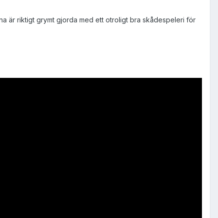
na är riktigt grymt gjorda med ett otroligt bra skådespeleri för