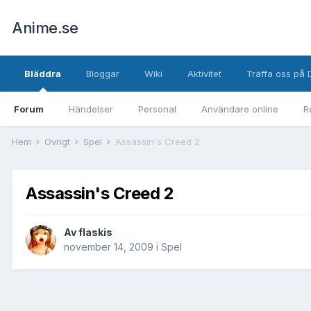
Anime.se
Bläddra
Bloggar
Wiki
Aktivitet
Träffa oss på 
Forum
Händelser
Personal
Användare online
R
Hem
Övrigt
Spel
Assassin's Creed 2
Assassin's Creed 2
Av
flaskis
november 14, 2009
i
Spel