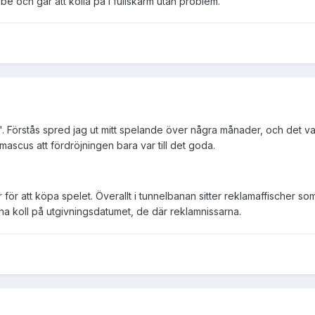
ube och går att kolla på i fullskärm utan problem.
va". Förstås spred jag ut mitt spelande över några månader, och det 
ascus att fördröjningen bara var till det goda.
r för att köpa spelet. Överallt i tunnelbanan sitter reklamaffischer s
ha koll på utgivningsdatumet, de där reklamnissarna.