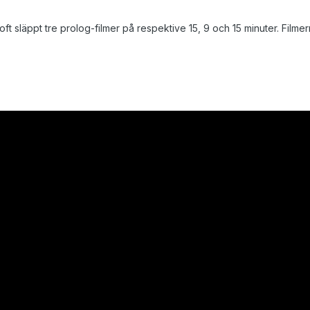
ft släppt tre prolog-filmer på respektive 15, 9 och 15 minuter. Filmer