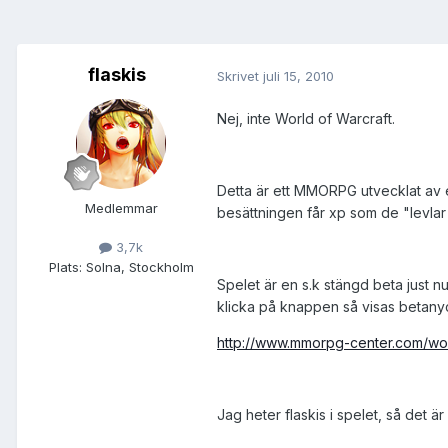
flaskis
Skrivet
juli 15, 2010
Nej, inte World of Warcraft.
Detta är ett MMORPG utvecklat av et
Medlemmar
besättningen får xp som de "levlar 
3,7k
Plats:
Solna, Stockholm
Spelet är en s.k stängd beta just nu
klicka på knappen så visas betanyck
http://www.mmorpg-center.com/worl
Jag heter flaskis i spelet, så det ä