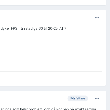
 dyker FPS från stadiga 60 till 20-25. ATI?
Författare
 har inga som helst problem, och då kör han på exakt samma