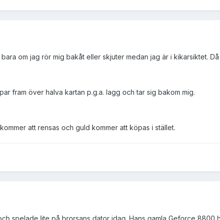
ara om jag rör mig bakåt eller skjuter medan jag är i kikarsiktet. Då
par fram över halva kartan p.g.a. lagg och tar sig bakom mig.
n kommer att rensas och guld kommer att köpas i stället.
a och spelade lite på brorsans dator idag. Hans gamla Geforce 8800