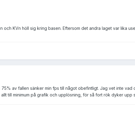
kogen och KVn höll sig kring basen. Eftersom det andra laget var lika
75% av fallen sänker min fps till något obefintligt. Jag vet inte vad 
 allt till minimum på grafik och upplösning, för så fort rök dyker upp så