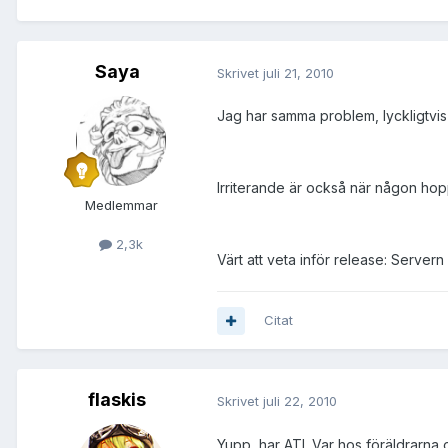
Saya
Skrivet
juli 21, 2010
Jag har samma problem, lyckligtvis b
Irriterande är också när någon hop
Medlemmar
2,3k
Värt att veta inför release: Server
Citat
flaskis
Skrivet
juli 22, 2010
Yupp, har ATI. Var hos föräldrarn