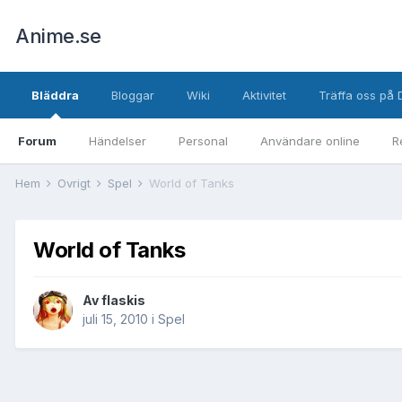
Anime.se
Bläddra
Bloggar
Wiki
Aktivitet
Träffa oss på 
Forum
Händelser
Personal
Användare online
R
Hem
Övrigt
Spel
World of Tanks
World of Tanks
Av
flaskis
juli 15, 2010
i
Spel