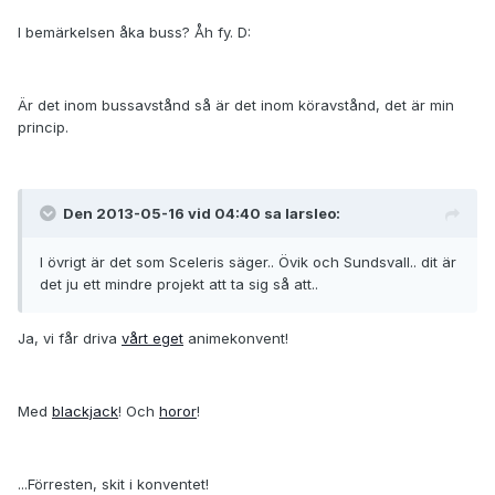
I bemärkelsen åka buss? Åh fy. D:
Är det inom bussavstånd så är det inom köravstånd, det är min
princip.
Den 2013-05-16 vid 04:40 sa larsleo:
I övrigt är det som Sceleris säger.. Övik och Sundsvall.. dit är
det ju ett mindre projekt att ta sig så att..
Ja, vi får driva
vårt eget
animekonvent!
Med
blackjack
! Och
horor
!
...Förresten, skit i konventet!