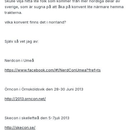
Skulle vilja hitta lite folk som kommer från mer nordliga delar av
sverige, som är sugna på att åka på konvent lite närmare hemma
trakterna.
vilka konvent finns det i norrland?
Själv så vet jag av:
Nerdcon i Umeå
https://www.facebook.com/#!/NerdConUmea?fref=ts
Örncon i Örnsköldsvik den 28-30 Juni 2013
http://2013.orncon.net/
Skecon i skellefteå den 5-7juli 2013
http://skecon.se/