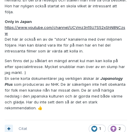
Hon har nyligen också startat en skola vilket är intressant att
följa.
Only in Japan
https://www.youtube.com/channel/UCVmz3n15U7S52xShN8NCzs
w
Det här är också en av de "stora" kanalerna med över miljonen
följare. Han kan ibland vara lite för på men har en hel del
intressanta filmer som är värda att kolla in.
Sen finns det ju såklart en mängd annat kul man kan kolla på
efter specialintresse. Mycket snubblar man över av en slump har
jag märkt. :)
En serie korta dokumentärer jag verkligen älskar är
Japanology
Plus
som produceras av NHK. De är säkerligen inte helt obekanta
för folk men kanske nån har missat dem. De är små härliga
nedslag i den japanska kulturen och är gjorda med både värme
och glädje. Har du inte sett dem så är det en stark
rekommendation.
👍
Citat
1
2