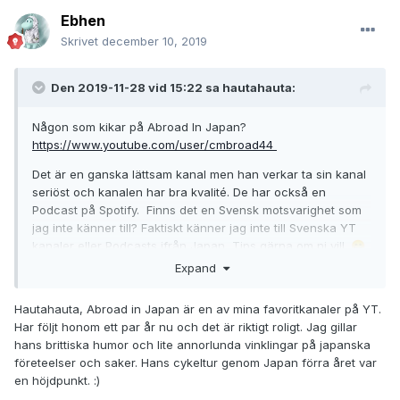
Ebhen
Skrivet
december 10, 2019
Den 2019-11-28 vid 15:22 sa
hautahauta
:
Någon som kikar på Abroad In Japan?
https://www.youtube.com/user/cmbroad44
Det är en ganska lättsam kanal men han verkar ta sin kanal
seriöst och kanalen har bra kvalité. De har också en
Podcast på Spotify. Finns det en Svensk motsvarighet som
jag inte känner till? Faktiskt känner jag inte till Svenska YT
kanaler eller Podcasts ifrån Japan, Tips gärna om ni vill.
😄
Expand
Hautahauta, Abroad in Japan är en av mina favoritkanaler på YT.
Har följt honom ett par år nu och det är riktigt roligt. Jag gillar
hans brittiska humor och lite annorlunda vinklingar på japanska
företeelser och saker. Hans cykeltur genom Japan förra året var
en höjdpunkt.
:)