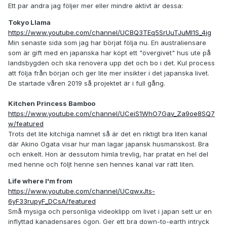
Ett par andra jag följer mer eller mindre aktivt är dessa:
Tokyo Llama
https://www.youtube.com/channel/UCBQ3TEq5SrUuTJuMl1S_4ig
Min senaste sida som jag har börjat följa nu. En australiensare
som är gift med en japanska har köpt ett "övergivet" hus ute på
landsbygden och ska renovera upp det och bo i det. Kul process
att följa från början och ger lite mer insikter i det japanska livet.
De startade våren 2019 så projektet är i full gång.
Kitchen Princess Bamboo
https://www.youtube.com/channel/UCeiS1WhO7Gav_Za9oe8SQ7
w/featured
Trots det lite kitchiga namnet så är det en riktigt bra liten kanal
där Akino Ogata visar hur man lagar japansk husmanskost. Bra
och enkelt. Hon är dessutom himla trevlig, har pratat en hel del
med henne och följt henne sen hennes kanal var rätt liten.
Life where I'm from
https://www.youtube.com/channel/UCqwxJts-
6yF33rupyF_DCsA/featured
Små mysiga och personliga videoklipp om livet i japan sett ur en
inflyttad kanadensares ögon. Ger ett bra down-to-earth intryck