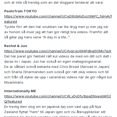
och är inte så trendig som en del vloggare tenderar att vara.
Paolo from TOKYO
https://www.youtube.com/channel/UCixD9UbKvDxzGNiPC_fgHyA/f
eatured
Tyckte förr att den här snubben var lite dryg men ju mer jag ser
av honom så inser jag att han gör riktigt bra videos. Framför allt
så gillar jag hans serie "A day in a life..."
Rachel & Jun
https://www.youtube.com/channel/UC4yqcgz49APdbgj0OMv7jpA
Det här paret gör faktiskt rätt kul videos de med om ditt och datt i
deras liv i Japan. Jun har också en egen matlagningskanal.
De är såklart också bekanta med Chris Broad (Abroad in Japan)
och Sharla (Sharmander) som också gör rätt okej videos och till
och från så dyker de upp i varandras videos när de gör något kul
tillsammans.
Internationally ME
https://www.youtube.com/channel/UCW_yDyDfu1bpqDNxeobW02
Q/featured
En trevlig liten vlog om en japansk tjej som växt upp på Nya
Zeeland flyttat "hem" till Japan igen och nu återupptäcker sitt
hemland. En del bra resetips och ställen man inte så ofta besöker.