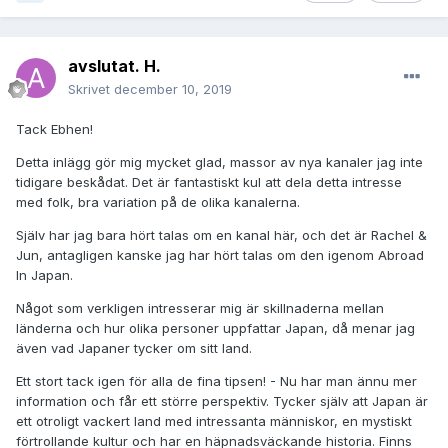
avslutat. H.
Skrivet
december 10, 2019
Tack Ebhen!
Detta inlägg gör mig mycket glad, massor av nya kanaler jag inte
tidigare beskådat. Det är fantastiskt kul att dela detta intresse
med folk, bra variation på de olika kanalerna.
Själv har jag bara hört talas om en kanal här, och det är Rachel &
Jun, antagligen kanske jag har hört talas om den igenom Abroad
In Japan.
Något som verkligen intresserar mig är skillnaderna mellan
länderna och hur olika personer uppfattar Japan, då menar jag
även vad Japaner tycker om sitt land.
Ett stort tack igen för alla de fina tipsen! - Nu har man ännu mer
information och får ett större perspektiv. Tycker själv att Japan är
ett otroligt vackert land med intressanta människor, en mystiskt
förtrollande kultur och har en häpnadsväckande historia. Finns