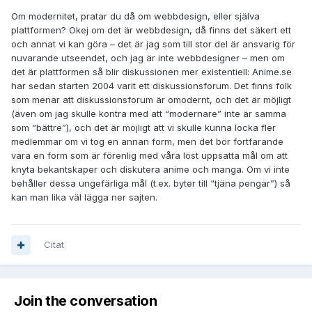
Om modernitet, pratar du då om webbdesign, eller själva
plattformen? Okej om det är webbdesign, då finns det säkert ett
och annat vi kan göra – det är jag som till stor del är ansvarig för
nuvarande utseendet, och jag är inte webbdesigner – men om
det är plattformen så blir diskussionen mer existentiell: Anime.se
har sedan starten 2004 varit ett diskussionsforum. Det finns folk
som menar att diskussionsforum är omodernt, och det är möjligt
(även om jag skulle kontra med att “modernare” inte är samma
som “bättre”), och det är möjligt att vi skulle kunna locka fler
medlemmar om vi tog en annan form, men det bör fortfarande
vara en form som är förenlig med våra löst uppsatta mål om att
knyta bekantskaper och diskutera anime och manga. Om vi inte
behåller dessa ungefärliga mål (t.ex. byter till “tjäna pengar”) så
kan man lika väl lägga ner sajten.
Citat
Join the conversation