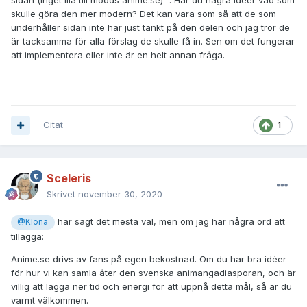
sidan (inget illa till modds anime.se) ". Har du några idéer vad som
skulle göra den mer modern? Det kan vara som så att de som
underhåller sidan inte har just tänkt på den delen och jag tror de
är tacksamma för alla förslag de skulle få in. Sen om det fungerar
att implementera eller inte är en helt annan fråga.
Citat
1
Sceleris
Skrivet
november 30, 2020
har sagt det mesta väl, men om jag har några ord att
@Klona
tillägga:
Anime.se drivs av fans på egen bekostnad. Om du har bra idéer
för hur vi kan samla åter den svenska animangadiasporan, och är
villig att lägga ner tid och energi för att uppnå detta mål, så är du
varmt välkommen.