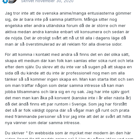
Skrivet
november 30, 2020
Jag tror inte att de svenska anime/manga entusiasterna gömmer
sig, de är bara inte på samma plattform. Många sitter nog
engelska eller andra utländska forum då de är större och mer
aktiva medan andra kanske enbart vill konsumera och sedan är
de nöjda. Det är otroligt svårt att nå ut till alla i dagens läge då
man är så överstimulerad av all reklam för alla diverse sidor.
För att komma i kontakt med andra så finns det en del olika sätt,
skapa ett medium där kan folk kan samlas eller söka runt och leta
efter dem själv. Du skrev att du inte var så sugen på att skapa en
sida då du kände att du inte är professionell nog men om alla
tänker så så kommer ingen skapa en. Man kan starta litet och sen
om man träffar någon som delar samma intresse så kan man
jobba tillsammans och lära sig en ny sak. Jag har inte själv gjort
det men man kan åka på konvent (kanske inte i år eller nästa år)
då det ändå finns ett par runtom i Sverige. Som jag har förstått
det så är folk väldigt öppna där så vågar man gå runt och prata
med främmande personer så tror jag inte att det är svårt att hitta
nya vänner som delar samma intresse.
Du skriver " En webbsida som är mycket mer modern än den här