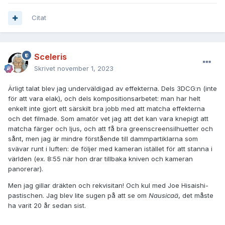
Citat
Sceleris
Skrivet
november 1, 2023
Ärligt talat blev jag underväldigad av effekterna. Dels 3DCG:n (inte
för att vara elak), och dels kompositionsarbetet: man har helt
enkelt inte gjort ett särskilt bra jobb med att matcha effekterna
och det filmade. Som amatör vet jag att det kan vara knepigt att
matcha färger och ljus, och att få bra greenscreensilhuetter och
sånt, men jag är mindre förstående till dammpartiklarna som
svävar runt i luften: de följer med kameran istället för att stanna i
världen (ex. 8:55 när hon drar tillbaka kniven och kameran
panorerar).
Men jag gillar dräkten och rekvisitan! Och kul med Joe Hisaishi-
pastischen. Jag blev lite sugen på att se om
Nausicaä
, det måste
ha varit 20 år sedan sist.