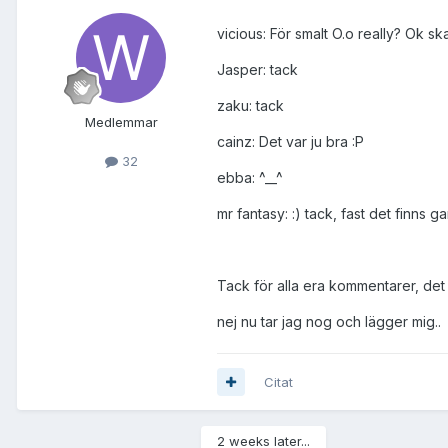
vicious: För smalt O.o really? Ok sk
Jasper: tack
zaku: tack
Medlemmar
cainz: Det var ju bra :P
32
ebba: ^__^
mr fantasy: :) tack, fast det finns g
Tack för alla era kommentarer, de
nej nu tar jag nog och lägger mig..
Citat
2 weeks later...