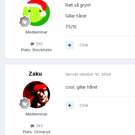
Rätt så grym!
Gillar håret.
7.5/10
Medlemmar
290
Citat
Plats:
Stockholm
Zaku
Skrivet
oktober 10, 2004
cool, gillar håret
Citat
Medlemmar
393
Plats:
Ormaryd