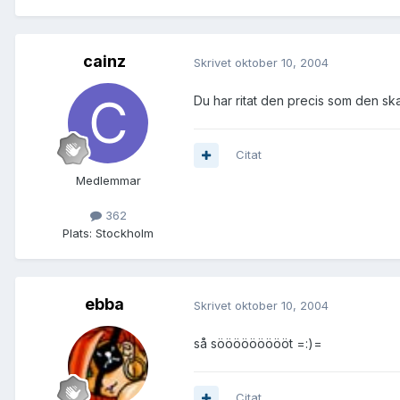
cainz
Skrivet
oktober 10, 2004
Du har ritat den precis som den ska r
Citat
Medlemmar
362
Plats:
Stockholm
ebba
Skrivet
oktober 10, 2004
så söööööööööt =:)=
Citat