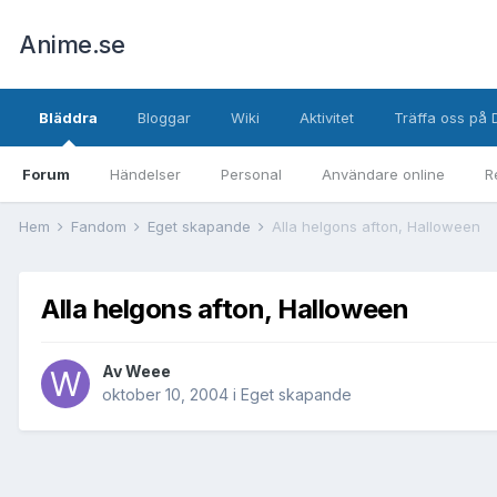
Anime.se
Bläddra
Bloggar
Wiki
Aktivitet
Träffa oss på 
Forum
Händelser
Personal
Användare online
R
Hem
Fandom
Eget skapande
Alla helgons afton, Halloween
Alla helgons afton, Halloween
Av
Weee
oktober 10, 2004
i
Eget skapande