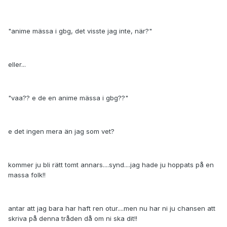
"anime mässa i gbg, det visste jag inte, när?"
eller...
"vaa?? e de en anime mässa i gbg??"
e det ingen mera än jag som vet?
kommer ju bli rätt tomt annars....synd....jag hade ju hoppats på en
massa folk!!
antar att jag bara har haft ren otur....men nu har ni ju chansen att
skriva på denna tråden då om ni ska dit!!