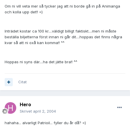
Om ni vill veta mer så tycker jag att ni borde gå in på Animanga
och kolla upp det!! =)
Inträdet kostar ca 100 kr....väldigt billigt faktiskt....men ni måste
beställa biljetterna först innan ni går dit....hoppas det finns några
kvar så att ni oxå kan komma!! ^^
Hoppas ni syns där....ha det jätte bra!! ^^
Citat
Hero
Skrivet
april 2, 2004
hahaha... alvarligt Patrioil... fyller du år då? =)