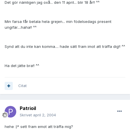
Det gör nämligen jag oxå... den 11 april... blir 18 år!! ^^
Min farsa får betala hela grejen... min födelsedags present
ungifär....haha!! ^^
Synd att du inte kan komma.... hade sätt fram imot att träffa dig!! ^^
Ha det jätte bra!! ^^
Citat
Patrioil
Skrivet
april 2, 2004
hehe :)* sett fram emot att träffa mig?