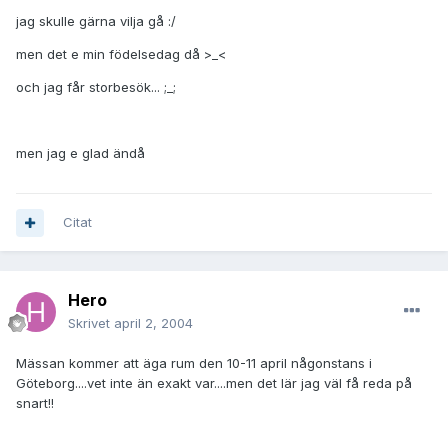
jag skulle gärna vilja gå :/
men det e min födelsedag då >_<
och jag får storbesök... ;_;
men jag e glad ändå
Citat
Hero
Skrivet
april 2, 2004
Mässan kommer att äga rum den 10-11 april någonstans i
Göteborg....vet inte än exakt var....men det lär jag väl få reda på
snart!!