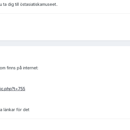
ta dig till östasiatiskamuseet..
 som finns på internet:
pic.php?t=755
a länkar för det