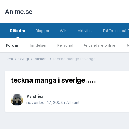
Anime.se
Bläddra
Bloggar
Wiki
Aktivitet
Träffa oss på 
Forum
Händelser
Personal
Användare online
R
Hem
Övrigt
Allmänt
teckna manga i sverige.....
teckna manga i sverige.....
Av
shiva
november 17, 2004
i
Allmänt