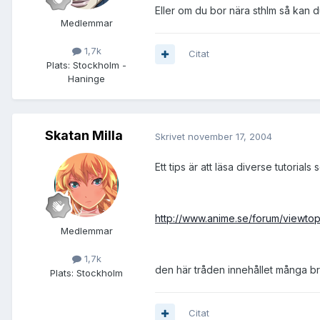
Eller om du bor nära sthlm så kan du 
Medlemmar
1,7k
Citat
Plats:
Stockholm -
Haninge
Skatan Milla
Skrivet
november 17, 2004
Ett tips är att läsa diverse tutorials
http://www.anime.se/forum/viewto
Medlemmar
1,7k
den här tråden innehållet många br
Plats:
Stockholm
Citat