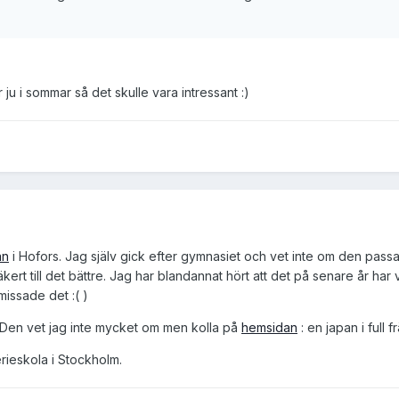
 ju i sommar så det skulle vara intressant :)
an
i Hofors. Jag själv gick efter gymnasiet och vet inte om den passa
äkert till det bättre. Jag har blandannat hört att det på senare år h
missade det :( )
. Den vet jag inte mycket om men kolla på
hemsidan
: en japan i full 
erieskola i Stockholm.