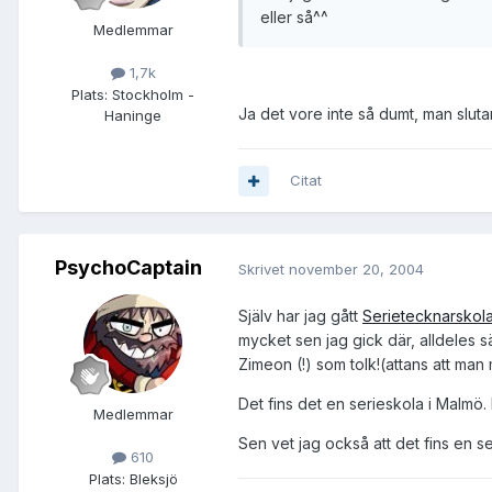
eller så^^
Medlemmar
1,7k
Plats:
Stockholm -
Ja det vore inte så dumt, man slutar
Haninge
Citat
PsychoCaptain
Skrivet
november 20, 2004
Själv har jag gått
Serietecknarskol
mycket sen jag gick där, alldeles s
Zimeon (!) som tolk!(attans att man 
Det fins det en serieskola i Malmö
Medlemmar
Sen vet jag också att det fins en s
610
Plats:
Bleksjö