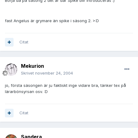
Börja då på säsong 2 det är där Spike blir introduceras :)
fast Angelus är grymare än spike i säsong 2. >:D
Citat
Mekurion
Skrivet
november 24, 2004
jo, första säsongen är ju faktiskt inge vidare bra, tänker tex på
lärarbönsyrsan osv. :D
Citat
Sandera