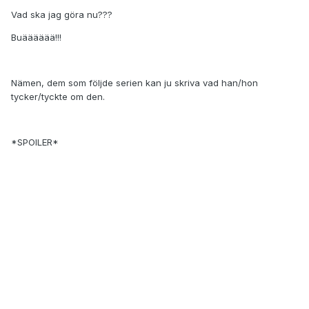
Vad ska jag göra nu???
Buääääää!!!
Nämen, dem som följde serien kan ju skriva vad han/hon
tycker/tyckte om den.
*SPOILER*