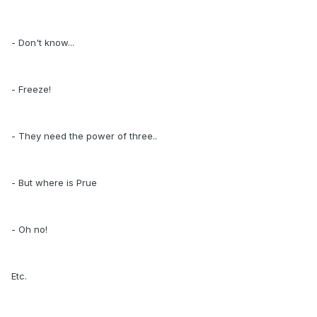
- Don't know...
- Freeze!
- They need the power of three..
- But where is Prue
- Oh no!
Etc.