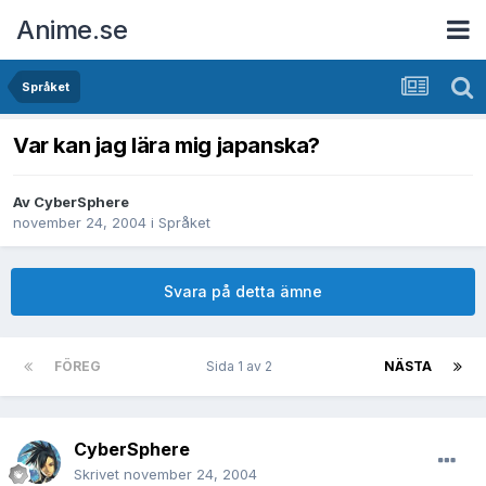
Anime.se
Språket
Var kan jag lära mig japanska?
Av
CyberSphere
november 24, 2004
i
Språket
Svara på detta ämne
FÖREG
Sida 1 av 2
NÄSTA
CyberSphere
Skrivet
november 24, 2004