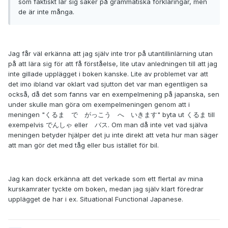
som faktiskt lär sig saker på grammatiska förklaringar, men
de är inte många.
Jag får väl erkänna att jag själv inte tror på utantillinlärning utan
på att lära sig för att få förståelse, lite utav anledningen till att jag
inte gillade upplägget i boken kanske. Lite av problemet var att
det imo ibland var oklart vad sjutton det var man egentligen sa
också, då det som fanns var en exempelmening på japanska, sen
under skulle man göra om exempelmeningen genom att i
meningen "くるま で がっこう へ いきます" byta ut くるま till
exempelvis でんしゃ eller バス. Om man då inte vet vad själva
meningen betyder hjälper det ju inte direkt att veta hur man säger
att man gör det med tåg eller bus istället för bil.
Jag kan dock erkänna att det verkade som ett flertal av mina
kurskamrater tyckte om boken, medan jag själv klart föredrar
upplägget de har i ex. Situational Functional Japanese.