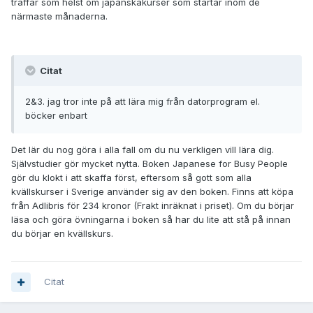
träffar som helst om japanskakurser som startar inom de
närmaste månaderna.
Citat
2&3. jag tror inte på att lära mig från datorprogram el.
böcker enbart
Det lär du nog göra i alla fall om du nu verkligen vill lära dig.
Självstudier gör mycket nytta. Boken Japanese for Busy People
gör du klokt i att skaffa först, eftersom så gott som alla
kvällskurser i Sverige använder sig av den boken. Finns att köpa
från Adlibris för 234 kronor (Frakt inräknat i priset). Om du börjar
läsa och göra övningarna i boken så har du lite att stå på innan
du börjar en kvällskurs.
Citat