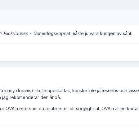
n?
Flickvännen ~ Domedagsvapnet
måste ju vara kungen av sånt.
u in my dreams) skulle uppskattas, kanske inte jätteseriös och visse
så jag rekomenderar den ändå.
OVA:n eftersom du är ute efter ett sorgligt slut. OVA:n är en kortar