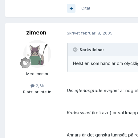
Citat
zimeon
Skrivet
februari 8, 2005
Sorkvild sa:
Helst en som handlar om olycklig k
Medlemmar
2,6k
Din efterlängtade evighet
är nog et
Plats:
ar inte in
Kärleksvind
(koikaze) är väl knappa
Annars är det ganska tunnsått på ro