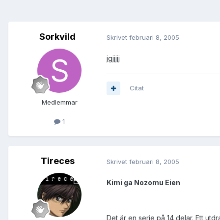
Sorkvild
Skrivet
februari 8, 2005
jgjjjjj
Citat
Medlemmar
1
Tireces
Skrivet
februari 8, 2005
Kimi ga Nozomu Eien
Det är en serie på 14 delar. Ett utd