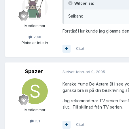
Wilcon sa:
Saikano
Medlemmar
Förstås! Hur kunde jag glömma de
2,6k
Plats:
ar inte in
Citat
Spazer
Skrivet
februari 9, 2005
Kanske Yume De Aetara (If i see yo
ganska bra in på din beskrivning 
Jag rekomenderar TV serien framför 
slut... Till skillnad från TV serien.
Medlemmar
151
Citat