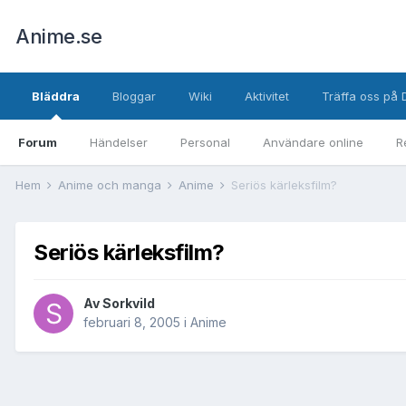
Anime.se
Bläddra
Bloggar
Wiki
Aktivitet
Träffa oss på 
Forum
Händelser
Personal
Användare online
R
Hem
Anime och manga
Anime
Seriös kärleksfilm?
Seriös kärleksfilm?
Av
Sorkvild
februari 8, 2005
i
Anime