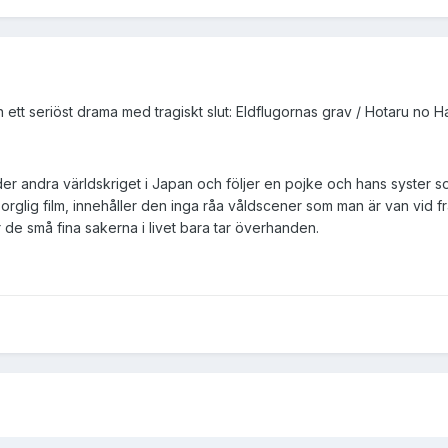
en ett seriöst drama med tragiskt slut: Eldflugornas grav / Hotaru no H
er andra världskriget i Japan och följer en pojke och hans syster som
orglig film, innehåller den inga råa våldscener som man är van vid f
de små fina sakerna i livet bara tar överhanden.