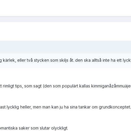
ärlek, eller två stycken som skiljs åt. den ska alltså inte ha ett lyckli
t rimligt tips, som sagt (den som populärt kallas kimmiganåzåmmuäje
st lycklig heller, men man kan ju ha sina tankar om grundkonceptet.
mantiska saker som slutar olyckligt.