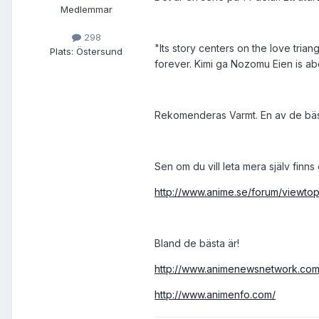
Medlemmar
298
"Its story centers on the love tria
Plats:
Östersund
forever. Kimi ga Nozomu Eien is abo
Rekomenderas Varmt. En av de bäst
Sen om du vill leta mera själv finns
http://www.anime.se/forum/viewto
Bland de bästa är!
http://www.animenewsnetwork.com
http://www.animenfo.com/