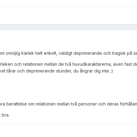
om omöjlig kärlek helt enkelt, väldigt deprimerande och tragisk på sina
ärleken och relationen mellan de två huvudkaraktärerna, även fast de
cket tårar och deprimerande stunder, du ångrar dig inte ;)
a berättelse om relationen mellan två personer och deras förhållande
 bra.