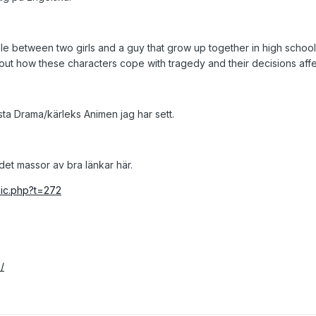
ngle between two girls and a guy that grow up together in high school.
ut how these characters cope with tragedy and their decisions affec
a Drama/kärleks Animen jag har sett.
 det massor av bra länkar här.
pic.php?t=272
/