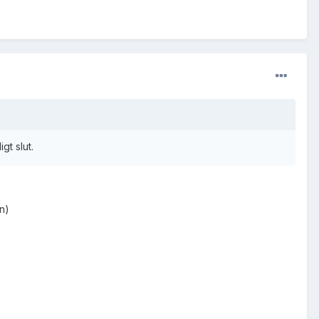
gt slut.
n)