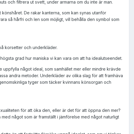
uts och filtrera ut svett, under armarna om du inte är man.
allt könshåret. De rakar kanterna, som kan synas utanför
vara så hårfri och len som möjligt, vill behålla den symbol som
 på korsetter och underkläder.
ra högsta grad hur maniska vi kan vara om att ha idealutseendet.
lle uppfylla något ideal, som samhället mer eller mindre krävde
massa andra metoder. Underkläder av olika slag för att framhäva
an genomskinliga tyger som täcker kvinnans könsorgan och
aliteten för att öka den, eller är det för att öppna den mer?
n med något som är framställt i jämförelse med något naturligt