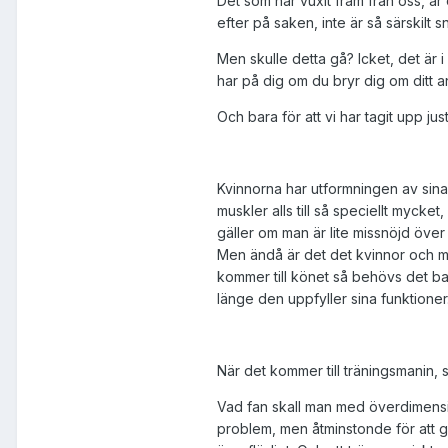
Det som har vuxit fram från oss, är
efter på saken, inte är så särskilt sn
Men skulle detta gå? Icket, det är 
har på dig om du bryr dig om ditt 
Och bara för att vi har tagit upp ju
Kvinnorna har utformningen av sina
muskler alls till så speciellt mycke
gäller om man är lite missnöjd över
Men ändå är det det kvinnor och m
kommer till könet så behövs det bar
länge den uppfyller sina funktioner
När det kommer till träningsmanin, 
Vad fan skall man med överdimension
problem, men åtminstonde för att g