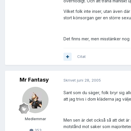
överflödigt. Och att träna maniskt u
Vilket folk inte inser, utan även d
stort könsorgan ger en större sexua
Det finns mer, men misstänker nog at
Citat
Mr Fantasy
Skrivet
juni 28, 2005
Sant som du säger, folk bryr sig al
att jag trivs i dom kläderna jag välj
Medlemmar
Men sen är det också så att det är 
motstånd mot saker som majoriteten 
353