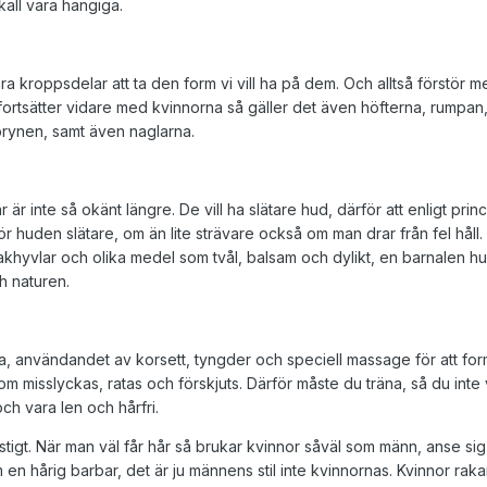
kall vara hängiga.
åra kroppsdelar att ta den form vi vill ha på dem. Och alltså förstör 
vi fortsätter vidare med kvinnorna så gäller det även höfterna, rump
ynen, samt även naglarna.
 är inte så okänt längre. De vill ha slätare hud, därför att enligt pri
gör huden slätare, om än lite strävare också om man drar från fel hå
akhyvlar och olika medel som tvål, balsam och dylikt, en barnalen 
 naturen.
na, användandet av korsett, tyngder och speciell massage för att forma
om misslyckas, ratas och förskjuts. Därför måste du träna, så du inte
ch vara len och hårfri.
stigt. När man väl får hår så brukar kvinnor såväl som männ, anse sig s
en hårig barbar, det är ju männens stil inte kvinnornas. Kvinnor rakar