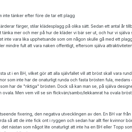
 inte tänker efter före de tar ett plagg
derar färger, stilar klädesplagg på olika sätt. Sedan ett antal år tillb
at tänka mer och mer på hur de kläder vi bär ser ut, och hur vi själva 
et inte vara lika upphetsande som om någon skulle gå med ett plagg
er mindre fult att vara naken offentligt, eftersom själva attraktivite
ut i en BH, vilket gör att alla självfallet vill att bröst skall vara run
innor som inte har de onaturligt runda och fasta brösten fula, medan
 som har de "riktiga" brösten. Dock så kan man se, på själva design
an ovala. Men vem vill se sin flickvän/sambo/lekkamrat ha ovala bröst 
 utseende fixering, den negativa utvecklingen av den. En BH var från b
rda så att de inte fick ont i ryggen och sedan har allt fler kvinnor bö
det nästan som något lite onaturligt att inte ha en BH eller Topp som kv