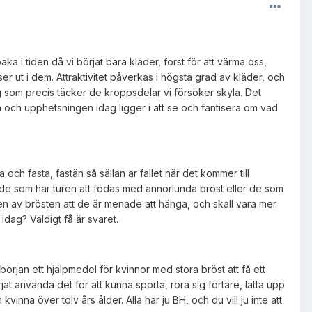
aka i tiden då vi börjat bära kläder, först för att värma oss,
ser ut i dem. Attraktivitet påverkas i högsta grad av kläder, och
 som precis täcker de kroppsdelar vi försöker skyla. Det
ten och upphetsningen idag ligger i att se och fantisera om vad
da och fasta, fastän så sällan är fallet när det kommer till
s de som har turen att födas med annorlunda bröst eller de som
en av brösten att de är menade att hänga, och skall vara mer
idag? Väldigt få är svaret.
örjan ett hjälpmedel för kvinnor med stora bröst att få ett
rjat använda det för att kunna sporta, röra sig fortare, lätta upp
inna över tolv års ålder. Alla har ju BH, och du vill ju inte att