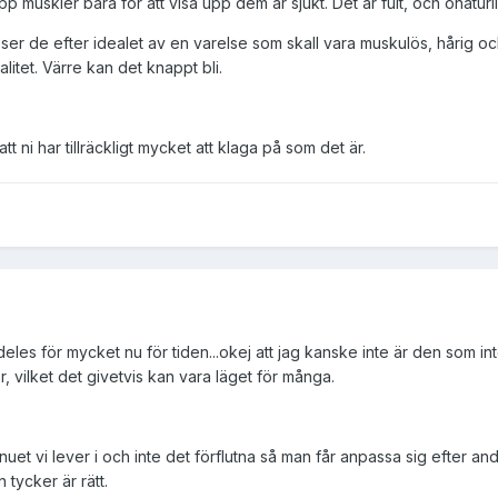
pp muskler bara för att visa upp dem är sjukt. Det är fult, och onaturli
är ser de efter idealet av en varelse som skall vara muskulös, hårig o
litet. Värre kan det knappt bli.
t ni har tillräckligt mycket att klaga på som det är.
ldeles för mycket nu för tiden...okej att jag kanske inte är den som i
er, vilket det givetvis kan vara läget för många.
nuet vi lever i och inte det förflutna så man får anpassa sig efter a
tycker är rätt.