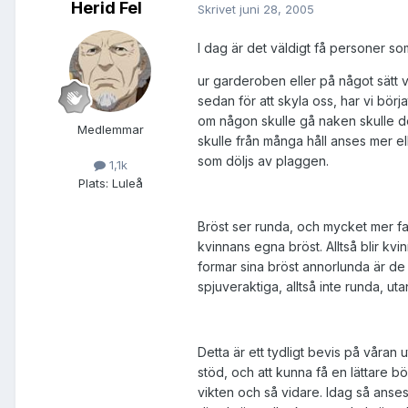
Herid Fel
Skrivet
juni 28, 2005
I dag är det väldigt få personer som
ur garderoben eller på något sätt vär
sedan för att skyla oss, har vi börj
om någon skulle gå naken skulle d
Medlemmar
skulle från många håll anses mer ell
som döljs av plaggen.
1,1k
Plats:
Luleå
Bröst ser runda, och mycket mer fasta 
kvinnans egna bröst. Alltså blir kv
formar sina bröst annorlunda är de
spjuveraktiga, alltså inte runda, ut
Detta är ett tydligt bevis på våran
stöd, och att kunna få en lättare bö
vikten och så vidare. Idag så anses 