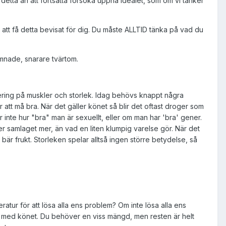
 detta än att fortsätta försöka uppnå idealet, som om vi tänker
n att få detta bevisat för dig. Du måste ALLTID tänka på vad du
lämnade, snarare tvärtom.
ering på muskler och storlek. Idag behövs knappt några
ör att må bra. När det gäller könet så blir det oftast droger som
inte hur "bra" man är sexuellt, eller om man har 'bra' gener.
 samlaget mer, än vad en liten klumpig varelse gör. När det
är frukt. Storleken spelar alltså ingen större betydelse, så
tur för att lösa alla ens problem? Om inte lösa alla ens
om med könet. Du behöver en viss mängd, men resten är helt