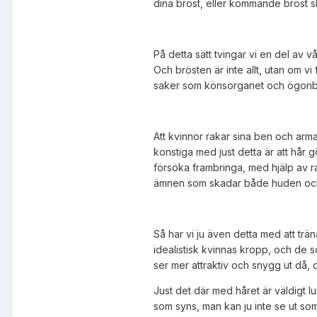
dina bröst, eller kommande bröst s
På detta sätt tvingar vi en del av v
Och brösten är inte allt, utan om 
saker som könsorganet och ögonbr
Att kvinnor rakar sina ben och armar
konstiga med just detta är att hår 
försöka frambringa, med hjälp av r
ämnen som skadar både huden och
Så har vi ju även detta med att trä
idealistisk kvinnas kropp, och de s
ser mer attraktiv och snygg ut då, o
Just det där med håret är väldigt lu
som syns, man kan ju inte se ut som 