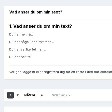
Vad anser du om min text?
1. Vad anser du om min text?
Du har helt rätt!
Du har någolunda rätt men...
Du har väl lite fel men...
Du har helt fel!
Var god
logga in
eller
registrera dig
för att rösta i den här omröst
1
2
NÄSTA
Sida 1 av 2