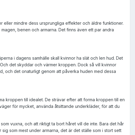
mer eller mindre dess ursprungliga effekter och äldre funktioner.
an, magen, benen och armarna. Det finns även ett par andra
nciperna i dagens samhälle skall kvinnor ha slät och len hud. Det
ll. Och det skyddar och värmer kroppen. Dock så vill kvinnor
hud, och det onaturligt genom att påverka huden med dessa
 kroppen till idealet. De strävar efter att forma kroppen till en
 väger för mycket, använda åtsittande underkläder, för att du
om vuxna, och att riktigt ta bort håret vill de inte. Bara det hår
 sig som mest under armarna, det är det ställe som i stort sett