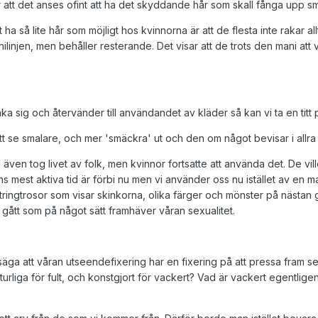
ör att det anses ofint att ha det skyddande hår som skall fånga upp sm
 ha så lite hår som möjligt hos kvinnorna är att de flesta inte rakar 
linjen, men behåller resterande. Det visar att de trots den mani att 
aka sig och återvänder till användandet av kläder så kan vi ta en titt
or att se smalare, och mer 'smäckra' ut och den om något bevisar i all
 även tog livet av folk, men kvinnor fortsatte att använda det. De vi
ns mest aktiva tid är förbi nu men vi använder oss nu istället av en 
Stringtrosor som visar skinkorna, olika färger och mönster på näst
h gått som på något sätt framhäver våran sexualitet.
a att våran utseendefixering har en fixering på att pressa fram sexu
turliga för fult, och konstgjort för vackert? Vad är vackert egentlige