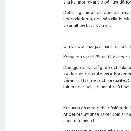
alla kvinnor rakar sig på, just därf
Det lustiga med hela denna mani att
underkläderna, den så kallade bikini
visar att de blivit kvinnor.
Om vi nu lämnar just manin om att r
Korsetten var till för att få kvinn
Den gjorde illa, plågade och ibland
av dem att de skulle vara. Korsette
våran fruktsamhet och sexualitet. 
tatueringar och lite annat smått oc
Kan man då med detta påstående säg
Är det bra att anse saker som är na
som är framväxt.