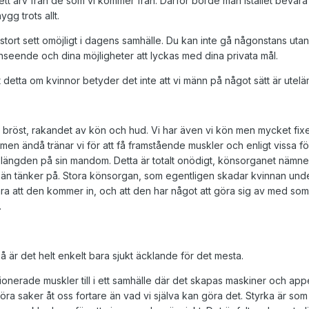
 ett arv från de som vi kommer från. Därför borde man istället bevara
ygg trots allt.
i stort sett omöjligt i dagens samhälle. Du kan inte gå någonstans uta
anseende och dina möjligheter att lyckas med dina privata mål.
st detta om kvinnor betyder det inte att vi männ på något sätt är ute
 bröst, rakandet av kön och hud. Vi har även vi kön men mycket fix
t, men ändå tränar vi för att få framstående muskler och enligt vissa f
 längden på sin mandom. Detta är totalt onödigt, könsorganet nämner 
än tänker på. Stora könsorgan, som egentligen skadar kvinnan under
a att den kommer in, och att den har något att göra sig av med som b
.
så är det helt enkelt bara sjukt äcklande för det mesta.
erade muskler till i ett samhälle där det skapas maskiner och appera
öra saker åt oss fortare än vad vi själva kan göra det. Styrka är s