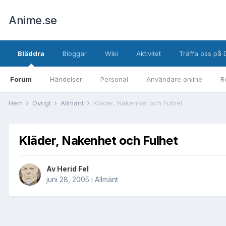
Anime.se
Bläddra
Bloggar
Wiki
Aktivitet
Träffa oss på 
Forum
Händelser
Personal
Användare online
R
Hem
Övrigt
Allmänt
Kläder, Nakenhet och Fulhet
Kläder, Nakenhet och Fulhet
Av
Herid Fel
juni 28, 2005
i
Allmänt