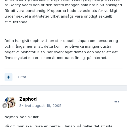
är
Honey Room
och är den första mangan som har blivit anklagad
för att vara oanständig. Kropparna hade avtecknats för verkligt
under sexuella aktiviteter vilket ansågs vara onödigt sexuellt
stimulerande.
Detta har givit upphov till en stor debatt i Japan om censurering
och många menar att detta kommer påverka mangaindustrin
negativt. Monotori Kishi har överklagat domen och säger att det
finns mycket material som är mer oanständigt på Internet.
Citat
Zaphod
Skrivet
augusti 18, 2005
Nejmen. Vad skumt!
Så om man skall göra en hentai i Japan, så gäller det att inte