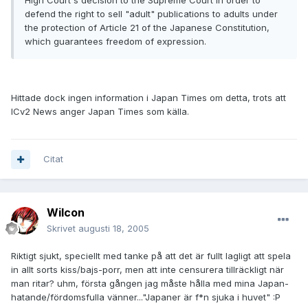
High Court's decision to the Supreme Court in order to
defend the right to sell "adult" publications to adults under
the protection of Article 21 of the Japanese Constitution,
which guarantees freedom of expression.
Hittade dock ingen information i Japan Times om detta, trots att
ICv2 News anger Japan Times som källa.
Citat
Wilcon
Skrivet
augusti 18, 2005
Riktigt sjukt, speciellt med tanke på att det är fullt lagligt att spela
in allt sorts kiss/bajs-porr, men att inte censurera tillräckligt när
man ritar? uhm, första gången jag måste hålla med mina Japan-
hatande/fördomsfulla vänner..."Japaner är f*n sjuka i huvet" :P