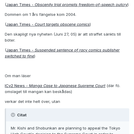
(
Japan Times -
Obscenity trial prompts freedom-of-speech outcry
)
Dommen om 1 års fängelse kom 2004.
(
Japan Times -
Court targets obscene comics
)
Den skapligt nya nyheten (Juni 27, 05) är att straffet sänkts till
böter.
(
Japan Times -
Suspended sentence of racy comics publisher
switched to fine
)
Om man läser
ICv2 News -
Manga Case to Japanese Supreme Court
(där fö.
omslaget till mangan kan beskådas)
verkar det inte helt över, utan
Citat
Mr. Kishi and Shobunkan are planning to appeal the Tokyo