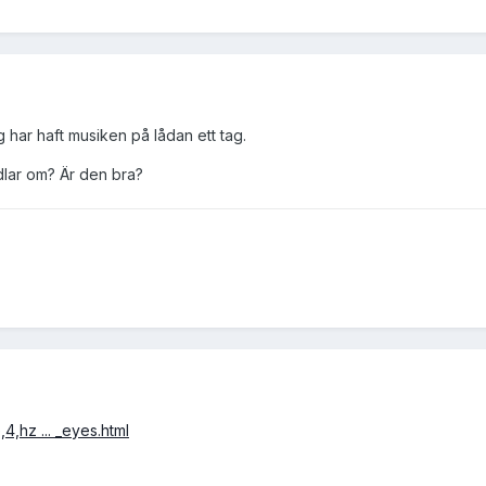
g har haft musiken på lådan ett tag.
lar om? Är den bra?
4,hz ... _eyes.html