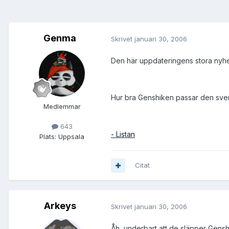
Genma
Skrivet
januari 30, 2006
Den här uppdateringens stora nyhet
Hur bra Genshiken passar den sven
Medlemmar
643
- Listan
Plats:
Uppsala
Citat
Arkeys
Skrivet
januari 30, 2006
Åh, underbart att de släpper Genshi