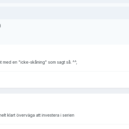
)
at med en "icke-skåning" som sagt så. ^^,
lt klart överväga att investera i serien