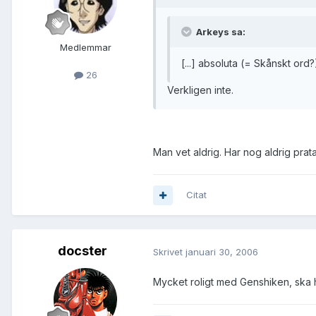
Arkeys sa:
Medlemmar
[...] absoluta (= Skånskt ord?
26
Verkligen inte.
Man vet aldrig. Har nog aldrig prat
Citat
docster
Skrivet
januari 30, 2006
Mycket roligt med Genshiken, ska he