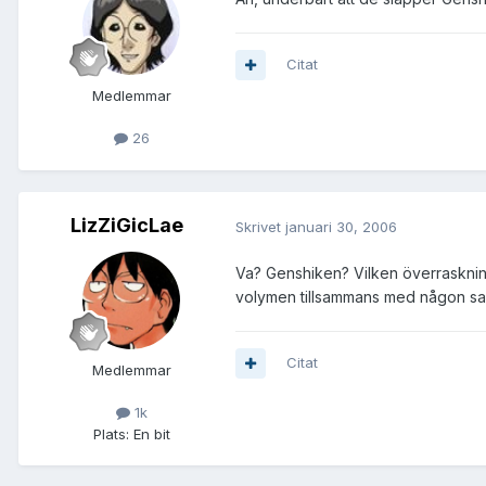
Citat
Medlemmar
26
LizZiGicLae
Skrivet
januari 30, 2006
Va? Genshiken? Vilken överraskning!
volymen tillsammans med någon sam
Citat
Medlemmar
1k
Plats:
En bit