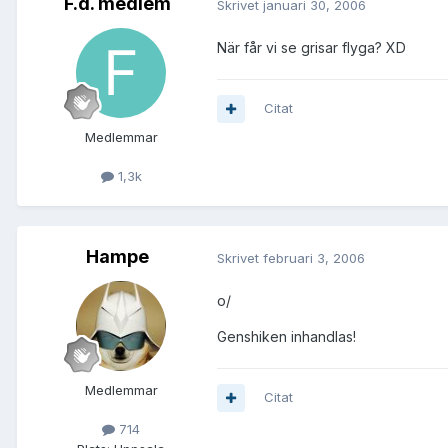
F.d. medlem
Skrivet
januari 30, 2006
När får vi se grisar flyga? XD
Citat
Medlemmar
1,3k
Hampe
Skrivet
februari 3, 2006
o/
Genshiken inhandlas!
Medlemmar
Citat
714