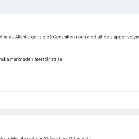
 är att Atlantic ger sig på Genshiken i och med att de släpper volym
ska marknaden återstår att se.
ken. Min absoluta (= Skånskt ord?) favorit! :]