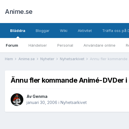
Anime.se
Bläddra
Bloggar
Wiki
Aktivitet
Träffa oss på 
Forum
Händelser
Personal
Användare online
R
Hem
Anime.se
Nyheter
Nyhetsarkivet
Ännu fler kommande 
Ännu fler kommande Animé-DVDer i 
Av
Genma
januari 30, 2006
i
Nyhetsarkivet