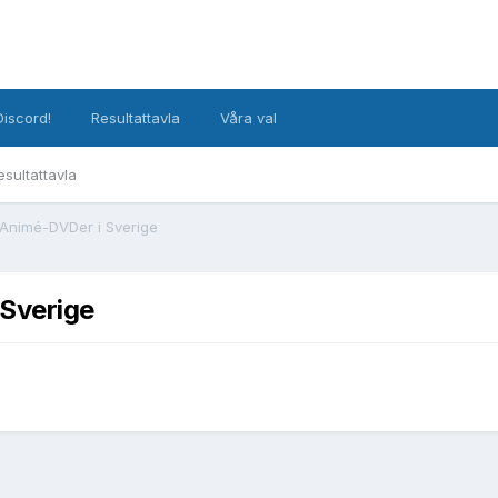
Discord!
Resultattavla
Våra val
esultattavla
Animé-DVDer i Sverige
Sverige