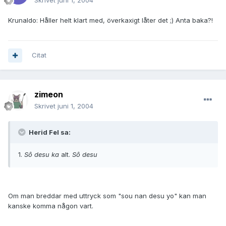
Skrivet
juni 1, 2004
Krunaldo: Håller helt klart med, överkaxigt låter det ;) Anta baka?!
Citat
zimeon
Skrivet
juni 1, 2004
Herid Fel sa:
1.
Sô desu ka
alt.
Sô desu
Om man breddar med uttryck som "sou nan desu yo" kan man
kanske komma någon vart.