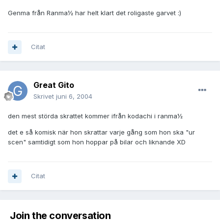
Genma från Ranma½ har helt klart det roligaste garvet :)
Citat
Great Gito
Skrivet
juni 6, 2004
den mest störda skrattet kommer ifrån kodachi i ranma½
det e så komisk när hon skrattar varje gång som hon ska "ur
scen" samtidigt som hon hoppar på bilar och liknande XD
Citat
Join the conversation