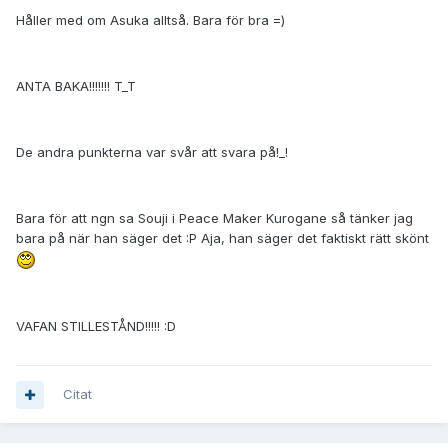
Håller med om Asuka alltså. Bara för bra =)
ANTA BAKA!!!!!!! T_T
De andra punkterna var svår att svara på!_!
Bara för att ngn sa Souji i Peace Maker Kurogane så tänker jag
bara på när han säger det :P Aja, han säger det faktiskt rätt skönt
VAFAN STILLESTÅND!!!!! :D
Citat