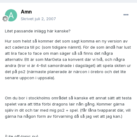
Amn
Skrivet
juli 2, 2007
Litet passande inlägg här kanske?
Hur som helst så kommer det som sagt komma en ny version av
act cadenza till pc (som tidigare nämnt). För de som ändå har lust
att lira face to face om man säger så så finns det några
alternativ. Ett är som MarGeta sa konvent där vi två, och några
andra (tror vi är 4-6st samordnade i dagsläget) att spela skiten ur
det på ps2 (närmaste planerade är närcon i örebro och det lite
senare uppcon i uppsala).
Om du bor i stockholms området så kanske ett annat sätt att testa
spelet vara att titta förbi dragons lair nån gång. Kommer gärna
själv in dit och tar med mig ps2 + spel. (får låna tvapparat där, vill
gärna ha någon form av förvarning då så jag vet att jag kan.)
(Lite off-topic nu).