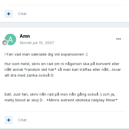
Citat
Amn
Skrivet
juli 15, 2007
! Fan vad man saknade dig vid expansionen :(
Hur som helst, skriv en rad om ni någonsin ska på konvent eller
nått annat *random skit här* så man kan träffas eller nått....lovar
att dra med zarika också D:
Edit: Just fan, skriv nån rad på msn nån gång också :) och ja,
melty blood är skoj D: . *Minns extremt idiotiska netplay filmer*
Citat