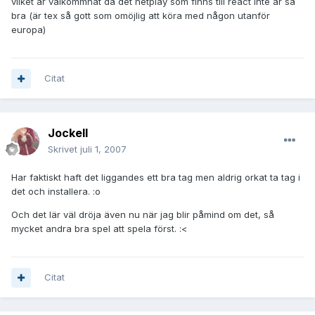
vilket är välkommnat då det netplay som finns till react inte är så
bra (är tex så gott som omöjlig att köra med någon utanför
europa)
Citat
JockeII
Skrivet
juli 1, 2007
Har faktiskt haft det liggandes ett bra tag men aldrig orkat ta tag i
det och installera. :o
Och det lär väl dröja även nu när jag blir påmind om det, så
mycket andra bra spel att spela först. :<
Citat