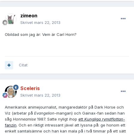
zimeon
Skrivet
mars 22, 2013
Obildad som jag är: Vem är Carl Horn?
Citat
Sceleris
Skrivet
mars 22, 2013
Amerikansk animejournalist, mangaredaktör på Dark Horse och
Viz (arbetar på
Evangelion
-mangan) och Gainax-fan sedan han
såg
Honneamise
1987. Satte nyligt ihop
ett
Kungliga rymdflottan
-
fanzin
. Och en riktigt intressant jävel att lyssna på: ge honom ett
enkelt samtalsämne och han kan mala på i två timmar på ett sätt