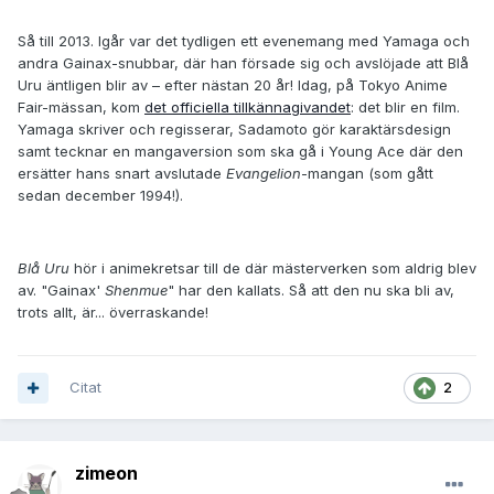
Så till 2013. Igår var det tydligen ett evenemang med Yamaga och
andra Gainax-snubbar, där han försade sig och avslöjade att Blå
Uru äntligen blir av – efter nästan 20 år! Idag, på Tokyo Anime
Fair-mässan, kom
det officiella tillkännagivandet
: det blir en film.
Yamaga skriver och regisserar, Sadamoto gör karaktärsdesign
samt tecknar en mangaversion som ska gå i Young Ace där den
ersätter hans snart avslutade
Evangelion
-mangan (som gått
sedan december 1994!).
Blå Uru
hör i animekretsar till de där mästerverken som aldrig blev
av. "Gainax'
Shenmue
" har den kallats. Så att den nu ska bli av,
trots allt, är... överraskande!
Citat
2
zimeon