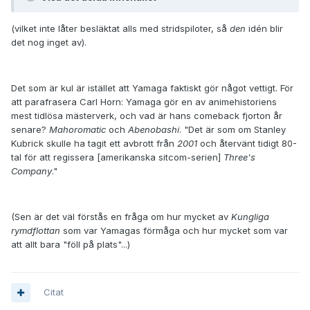
(vilket inte låter besläktat alls med stridspiloter, så
den
idén blir
det nog inget av).
Det som är kul är istället att Yamaga faktiskt gör något vettigt. För
att parafrasera Carl Horn: Yamaga gör en av animehistoriens
mest tidlösa mästerverk, och vad är hans comeback fjorton år
senare?
Mahoromatic
och
Abenobashi
. "Det är som om Stanley
Kubrick skulle ha tagit ett avbrott från
2001
och återvänt tidigt 80-
tal för att regissera [amerikanska sitcom-serien]
Three's
Company
."
(Sen är det väl förstås en fråga om hur mycket av
Kungliga
rymdflottan
som var Yamagas förmåga och hur mycket som var
att allt bara "föll på plats"...)
Citat