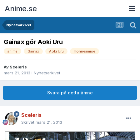
Anime.se
Nyhetsarkivet
Gainax gör Aoki Uru
anime
Gainax
Aoki Uru
Honneamise
Av
Sceleris
mars 21, 2013
i
Nyhetsarkivet
Svara på detta ämne
Sceleris
Skrivet
mars 21, 2013