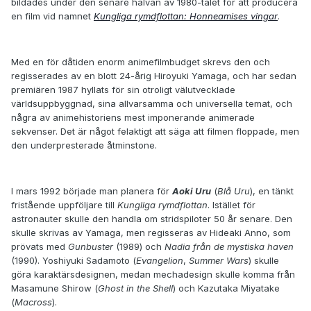
bildades under den senare halvan av 1980-talet för att producera
en film vid namnet
Kungliga rymdflottan: Honneamises vingar
.
Med en för dåtiden enorm animefilmbudget skrevs den och
regisserades av en blott 24-årig Hiroyuki Yamaga, och har sedan
premiären 1987 hyllats för sin otroligt välutvecklade
världsuppbyggnad, sina allvarsamma och universella temat, och
några av animehistoriens mest imponerande animerade
sekvenser. Det är något felaktigt att säga att filmen floppade, men
den underpresterade åtminstone.
I mars 1992 började man planera för
Aoki Uru
(
Blå Uru
), en tänkt
fristående uppföljare till
Kungliga rymdflottan
. Istället för
astronauter skulle den handla om stridspiloter 50 år senare. Den
skulle skrivas av Yamaga, men regisseras av Hideaki Anno, som
prövats med
Gunbuster
(1989) och
Nadia från de mystiska haven
(1990). Yoshiyuki Sadamoto (
Evangelion
,
Summer Wars
) skulle
göra karaktärsdesignen, medan mechadesign skulle komma från
Masamune Shirow (
Ghost in the Shell
) och Kazutaka Miyatake
(
Macross
).