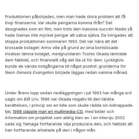
Produktionen påbörjades, men man hade stora problem att få
ihop finanserna. Var skulle pengarna komma ifrån? Det
designades som en film, men trots den massiva succén
Nadia
så
hade Gainax inte mycket pengar att satsa själva. De tvingades att
stoppa produktionen sommaren 1993. Det var nära att det
krossade bolaget: Anno ville på grund av sina bortslösade
insatser lämna bolaget, medgrundaren Toshio Okada lämnade
dem faktiskt, och finansiellt såg det illa ut för dem. Lyckligtvis
kunde de vända motgångarna till något positivt: grunderna för
Neon Genesis Evangelion
började läggas redan samma månad.
Under årens lopp sedan nedläggningen i juli 1993 har många ord
sagts om
Blå Uru
. 1996 var Okada negativ till den tänkta
berättelsen, i princip om en kille som skulle rädda sin kidnappade
tjej.
1998 släppte man en multimedia-CD
, med bilder och
information om projektet som aldrig blev av. I en intervju 2002
sade sig Yamaga fortfarande vilja producera den, och faktiskt att
han fortfarande arbetade på den i någon mån.