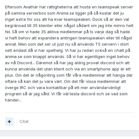
Eftersom Avathar har rättigheterna att hosta en teamspeak server
på samma serverbox som Anime.se ligger på så kostar det ju
inget extra för oss att ha kvar teamspeaken. Dock så är den väl
begränsad till 35 klienter eller något sådant om jag inte minns helt
fel. Så om vi hade 35 aktiva medlemmar på ts varje dag så hade
vi haft behov att expandera antingen teamspeaken eller till något
annat. Men som det ser ut just nu så används TS servern i stort
sett endast då vi har spelhelg. Vi har ju redan också en chatt på
anime.se som knappt används. Så vi har egentligen inget behov
av nå Discord... Däremot så har jag aldrig provat discord och att
kunna använda det utan klient och via en smartphone app är ett
plus. Om det är någonting som får våra medlemmar att hänga där
oftare så kan det ju vara värt. Om det får vissa medlemmar att
överge IRC och vara kontaktbar på ett mer användarvänligt
program så är jag såld. Vi får väl testa discord och se vad som
händer...
Citat