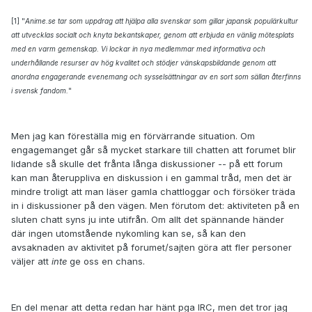
[1] "
Anime.se tar som uppdrag att hjälpa alla svenskar som gillar japansk populärkultur
att utvecklas socialt och knyta bekantskaper, genom att erbjuda en vänlig mötesplats
med en varm gemenskap. Vi lockar in nya medlemmar med
informativa
och
underhållande resurser av hög kvalitet och stödjer vänskapsbildande genom att
anordna engagerande evenemang och sysselsättningar av en sort som sällan återfinns
i svensk fandom.
"
Men jag kan föreställa mig en förvärrande situation. Om
engagemanget går så mycket starkare till chatten att forumet blir
lidande så skulle det frånta långa diskussioner -- på ett forum
kan man återuppliva en diskussion i en gammal tråd, men det är
mindre troligt att man läser gamla chattloggar och försöker träda
in i diskussioner på den vägen. Men förutom det: aktiviteten på en
sluten chatt syns ju inte utifrån. Om allt det spännande händer
där ingen utomstående nykomling kan se, så kan den
avsaknaden av aktivitet på forumet/sajten göra att fler personer
väljer att
inte
ge oss en chans.
En del menar att detta redan har hänt pga IRC, men det tror jag