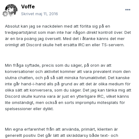
Voffe
Skrivet
maj 11, 2016
Absolut kan jag se nackdelen med att förlita sig på en
tredjepartstjänst som man inte har någon
direkt
kontroll över. Det
är en bra poäng jag översett. Med det i åtanke känns det mer
orimligt att Discord skulle helt ersätta IRC:en eller TS-servern.
Min fråga syftade, precis som du säger, på oron av att
konversationer och aktivitet kommer att vara prevalent inom den
slutna chatten, och på så sätt minska forumaktivitet. Det kanske
inte går hand-i-hand alls på grund av att det är olika medium för
olika sätt att konversera, som du säger. Det jag kan tänka mig att
Discord skulle kunna vara är just en ytterligare IRC, vilket känns
lite omständigt, men också en sorts impromptu mötesplats för
spelsessioner eller dylikt.
Min egna erfarenhet från att använda, primärt, klienten är
generellt positiv. Det går lätt att skräddarsy både text- och