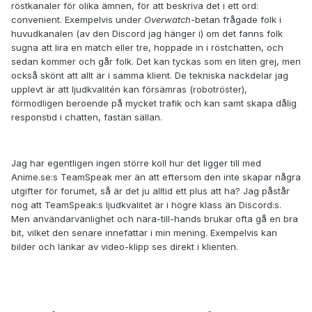
röstkanaler för olika ämnen, för att beskriva det i ett ord:
convenient. Exempelvis under
Overwatch
-betan frågade folk i
huvudkanalen (av den Discord jag hänger i) om det fanns folk
sugna att lira en match eller tre, hoppade in i röstchatten, och
sedan kommer och går folk. Det kan tyckas som en liten grej, men
också skönt att allt är i samma klient. De tekniska nackdelar jag
upplevt är att ljudkvalitén kan försämras (robotröster),
förmodligen beroende på mycket trafik och kan samt skapa dålig
responstid i chatten, fastän sällan.
Jag har egentligen ingen större koll hur det ligger till med
Anime.se:s TeamSpeak mer än att eftersom den inte skapar några
utgifter för forumet, så är det ju alltid ett plus att ha? Jag påstår
nog att TeamSpeak:s ljudkvalitet är i högre klass än Discord:s.
Men användarvänlighet och nära-till-hands brukar ofta gå en bra
bit, vilket den senare innefattar i min mening. Exempelvis kan
bilder och länkar av video-klipp ses direkt i klienten.