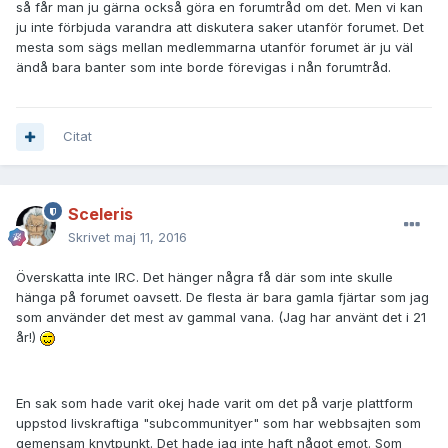
så får man ju gärna också göra en forumtråd om det. Men vi kan
ju inte förbjuda varandra att diskutera saker utanför forumet. Det
mesta som sägs mellan medlemmarna utanför forumet är ju väl
ändå bara banter som inte borde förevigas i nån forumtråd.
Citat
Sceleris
Skrivet
maj 11, 2016
Överskatta inte IRC. Det hänger några få där som inte skulle
hänga på forumet oavsett. De flesta är bara gamla fjärtar som jag
som använder det mest av gammal vana. (Jag har använt det i 21
år!)
En sak som hade varit okej hade varit om det på varje plattform
uppstod livskraftiga "subcommunityer" som har webbsajten som
gemensam knytpunkt. Det hade jag inte haft något emot. Som