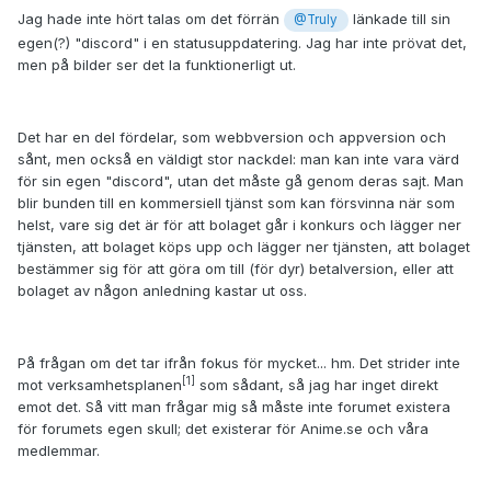
Jag hade inte hört talas om det förrän
länkade till sin
@Truly
egen(?) "discord" i en statusuppdatering. Jag har inte prövat det,
men på bilder ser det la funktionerligt ut.
Det har en del fördelar, som webbversion och appversion och
sånt, men också en väldigt stor nackdel: man kan inte vara värd
för sin egen "discord", utan det måste gå genom deras sajt. Man
blir bunden till en kommersiell tjänst som kan försvinna när som
helst, vare sig det är för att bolaget går i konkurs och lägger ner
tjänsten, att bolaget köps upp och lägger ner tjänsten, att bolaget
bestämmer sig för att göra om till (för dyr) betalversion, eller att
bolaget av någon anledning kastar ut oss.
På frågan om det tar ifrån fokus för mycket... hm. Det strider inte
[1]
mot verksamhetsplanen
som sådant, så jag har inget direkt
emot det. Så vitt man frågar mig så måste inte forumet existera
för forumets egen skull; det existerar för Anime.se och våra
medlemmar.