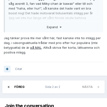
såg avsnitt 3, fan vad Milky-chan är kawaii" eller till och
med "haha, eller hur!", så kanske det hade varit en bra
boost nog! Det hade motsvarat tiotusentals inlägg per år
(jag vet inte hur länge ett sånt försök skulle behöva
fortsätta), och min tanke är att det skulle både få det att
Expand
närma sig en "upplevd" kritisk massa, ge mer aktuellt
material så Google kan prioritera oss i sökrankningarna,
och ge en sån "chattstämning" att insnubblande gäster
Jag tänker prova lite mer sånt här, fast kanske inte tio inlägg per
känner att de kan ge sig in i leken utan att behöva kunna en
dag, i säsongsaktuella trådar med prio efter hur populära (inte
hemlig handskakning.
betygsatta) de är
på MAL
. Alltså skriva fler korta, lättsamma och
positiva inlägg.
Citat
FÖREG
Sida 2 av 2
NÄSTA
Join the conversation