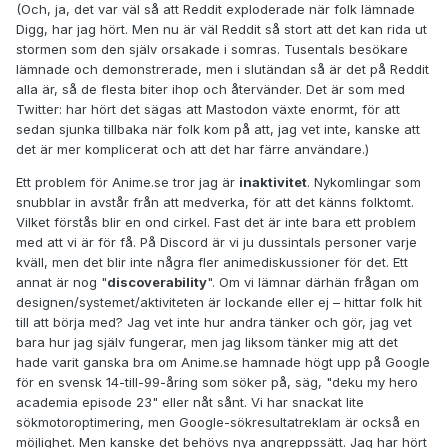
(Och, ja, det var väl så att Reddit exploderade när folk lämnade
Digg, har jag hört. Men nu är väl Reddit så stort att det kan rida ut
stormen som den själv orsakade i somras. Tusentals besökare
lämnade och demonstrerade, men i slutändan så är det på Reddit
alla är, så de flesta biter ihop och återvänder. Det är som med
Twitter: har hört det sägas att Mastodon växte enormt, för att
sedan sjunka tillbaka när folk kom på att, jag vet inte, kanske att
det är mer komplicerat och att det har färre användare.)
Ett problem för Anime.se tror jag är
inaktivitet
. Nykomlingar som
snubblar in avstår från att medverka, för att det känns folktomt.
Vilket förstås blir en ond cirkel. Fast det är inte bara ett problem
med att vi är för få. På Discord är vi ju dussintals personer varje
kväll, men det blir inte några fler animediskussioner för det. Ett
annat är nog "
discoverability
". Om vi lämnar därhän frågan om
designen/systemet/aktiviteten är lockande eller ej – hittar folk hit
till att börja med? Jag vet inte hur andra tänker och gör, jag vet
bara hur jag själv fungerar, men jag liksom tänker mig att det
hade varit ganska bra om Anime.se hamnade högt upp på Google
för en svensk 14-till-99-åring som söker på, säg, "deku my hero
academia episode 23" eller nåt sånt. Vi har snackat lite
sökmotoroptimering, men Google-sökresultatreklam är också en
möjlighet. Men kanske det behövs nya angreppssätt. Jag har hört