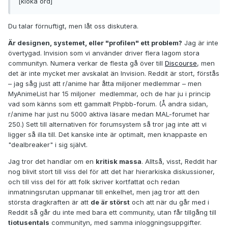
[kloka ord]
Du talar förnuftigt, men låt oss diskutera.
Är designen, systemet, eller "profilen" ett problem?
Jag är inte
övertygad. Invision som vi använder driver flera lagom stora
communityn. Numera verkar de flesta gå över till
Discourse
, men
det är inte mycket mer avskalat än Invision. Reddit är stort, förstås
– jag såg just att r/anime har åtta miljoner medlemmar – men
MyAnimeList har 15 miljoner medlemmar, och de har ju i princip
vad som känns som ett gammalt Phpbb-forum. (Å andra sidan,
r/anime har just nu 5000 aktiva läsare medan MAL-forumet har
250.) Sett till alternativen för forumsystem så tror jag inte att vi
ligger så illa till. Det kanske inte är optimalt, men knappaste en
"dealbreaker" i sig självt.
Jag tror det handlar om en
kritisk massa
. Alltså, visst, Reddit har
nog blivit stort till viss del för att det har hierarkiska diskussioner,
och till viss del för att folk skriver kortfattat och redan
inmatningsrutan uppmanar till enkelhet, men jag tror att den
största dragkraften är att
de är störst
och att när du går med i
Reddit så går du inte med bara ett community, utan får tillgång till
tiotusentals
communityn, med samma inloggningsuppgifter.