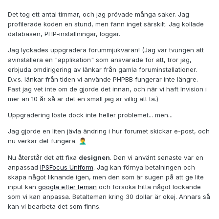
Det tog ett antal timmar, och jag prövade många saker. Jag
profilerade koden en stund, men fann inget särskilt. Jag kollade
databasen, PHP-inställningar, loggar.
Jag lyckades uppgradera forummjukvaran! (Jag var tvungen att
avinstallera en "applikation" som ansvarade för att, tror jag,
erbjuda omdirigering av länkar från gamla foruminstallationer.
D.v.s. länkar från tiden vi använde PHPBB fungerar inte längre.
Fast jag vet inte om de gjorde det innan, och när vi haft Invision i
mer än 10 år så är det en smäll jag är villig att ta.)
Uppgradering löste dock inte heller problemet... men...
Jag gjorde en liten jävla ändring i hur forumet skickar e-post, och
nu verkar det fungera.
🤦‍♂️
Nu återstår det att fixa
designen
. Den vi använt senaste var en
anpassad
IPSFocus Uniform
. Jag kan förnya betalningen och
skapa något liknande igen, men den som är sugen på att ge lite
input kan
googla efter teman
och försöka hitta något lockande
som vi kan anpassa. Betalteman kring 30 dollar är okej. Annars så
kan vi bearbeta det som finns.