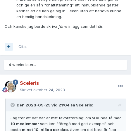
och ge en sån "chattstämning" att insnubblande gäster
känner att de kan ge sig in i leken utan att behöva kunna
en hemlig handskakning.
Och kanske jag borde skriva
färre
inlägg som det här.
Citat
4 weeks later...
Sceleris
Skrivet
oktober 24, 2023
Den 2023-09-25 vid 21:04 sa
Sceleris
:
Jag tror att det här är mitt favoritförslag: om vi kunde få med
10 medlemmar
som kan "föregå med gott exempel" och
posta
minst 10 inlägg per dag
, även om det bara är "jag