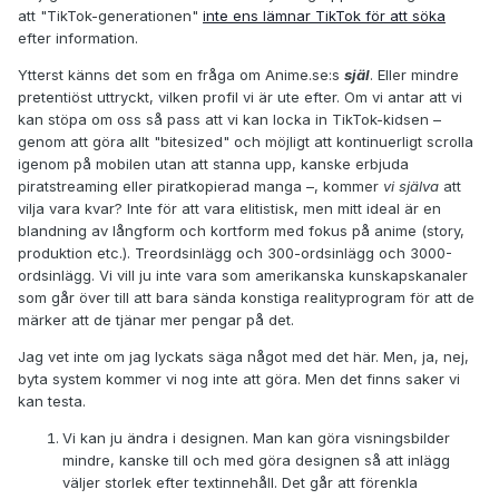
att "TikTok-generationen"
inte ens lämnar TikTok för att söka
efter information.
Ytterst känns det som en fråga om Anime.se:s
själ
. Eller mindre
pretentiöst uttryckt, vilken profil vi är ute efter. Om vi antar att vi
kan stöpa om oss så pass att vi kan locka in TikTok-kidsen –
genom att göra allt "bitesized" och möjligt att kontinuerligt scrolla
igenom på mobilen utan att stanna upp, kanske erbjuda
piratstreaming eller piratkopierad manga –, kommer
vi själva
att
vilja vara kvar? Inte för att vara elitistisk, men mitt ideal är en
blandning av långform och kortform med fokus på anime (story,
produktion etc.). Treordsinlägg och 300-ordsinlägg och 3000-
ordsinlägg. Vi vill ju inte vara som amerikanska kunskapskanaler
som går över till att bara sända konstiga realityprogram för att de
märker att de tjänar mer pengar på det.
Jag vet inte om jag lyckats säga något med det här. Men, ja, nej,
byta system kommer vi nog inte att göra. Men det finns saker vi
kan testa.
Vi kan ju ändra i designen. Man kan göra visningsbilder
mindre, kanske till och med göra designen så att inlägg
väljer storlek efter textinnehåll. Det går att förenkla