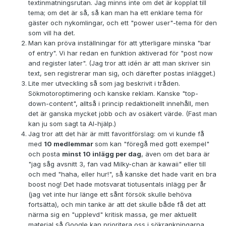
textinmatningsrutan. Jag minns inte om det är kopplat till
tema; om det är så, så kan man ha ett enklare tema för
gäster och nykomlingar, och ett "power user"-tema för den
som vill ha det.
Man kan pröva inställningar för att ytterligare minska "bar
of entry". Vi har redan en funktion aktiverad för "post now
and register later". (Jag tror att idén är att man skriver sin
text, sen registrerar man sig, och därefter postas inlägget.)
Lite mer utveckling så som jag beskrivit i tråden.
Sökmotoroptimering och kanske reklam. Kanske "top-
down-content", alltså i princip redaktionellt innehåll, men
det är ganska mycket jobb och av osäkert värde. (Fast man
kan ju som sagt ta AI-hjälp.)
Jag tror att det här är mitt favoritförslag: om vi kunde få
med
10 medlemmar
som kan "föregå med gott exempel"
och posta
minst 10 inlägg per dag
, även om det bara är
"jag såg avsnitt 3, fan vad Milky-chan är kawaii" eller till
och med "haha, eller hur!", så kanske det hade varit en bra
boost nog! Det hade motsvarat tiotusentals inlägg per år
(jag vet inte hur länge ett sånt försök skulle behöva
fortsätta), och min tanke är att det skulle både få det att
närma sig en "upplevd" kritisk massa, ge mer aktuellt
material så Google kan prioritera oss i sökrankningarna,