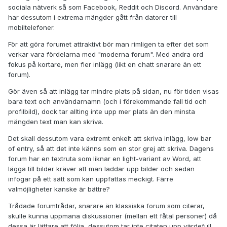
sociala nätverk så som Facebook, Reddit och Discord. Användare
har dessutom i extrema mängder gått från datorer till
mobiltelefoner.
För att göra forumet attraktivt bör man rimligen ta efter det som
verkar vara fördelarna med "moderna forum". Med andra ord
fokus på kortare, men fler inlägg (likt en chatt snarare än ett
forum).
Gör även så att inlägg tar mindre plats på sidan, nu för tiden visas
bara text och användarnamn (och i förekommande fall tid och
profilbild), dock tar allting inte upp mer plats än den minsta
mängden text man kan skriva.
Det skall dessutom vara extremt enkelt att skriva inlägg, low bar
of entry, så att det inte känns som en stor grej att skriva. Dagens
forum har en textruta som liknar en light-variant av Word, att
lägga till bilder kräver att man laddar upp bilder och sedan
infogar på ett sätt som kan uppfattas meckigt. Färre
valmöjligheter kanske är bättre?
Trådade forumtrådar, snarare än klassiska forum som citerar,
skulle kunna uppmana diskussioner (mellan ett fåtal personer) då
dessa är lättare att följa, dessutom tar inte citaten upp värdefull