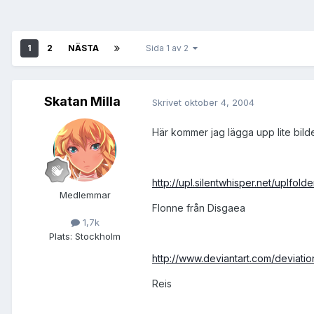
1
2
NÄSTA
Sida 1 av 2
Skatan Milla
Skrivet
oktober 4, 2004
Här kommer jag lägga upp lite bild
http://upl.silentwhisper.net/uplfold
Medlemmar
Flonne från Disgaea
1,7k
Plats:
Stockholm
http://www.deviantart.com/deviatio
Reis