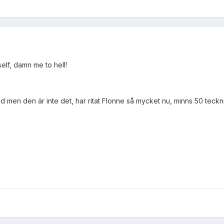
lf, damn me to hell!
ritad men den är inte det, har ritat Flonne så mycket nu, minns 50 tec