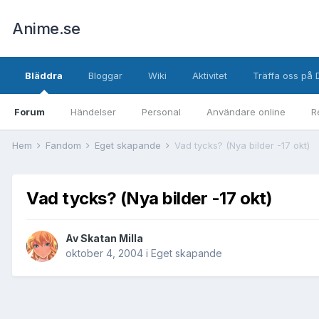
Anime.se
Bläddra
Bloggar
Wiki
Aktivitet
Träffa oss på 
Forum
Händelser
Personal
Användare online
R
Hem
Fandom
Eget skapande
Vad tycks? (Nya bilder -17 okt)
Vad tycks? (Nya bilder -17 okt)
Av
Skatan Milla
oktober 4, 2004
i
Eget skapande