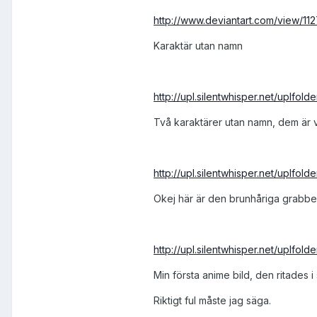
http://www.deviantart.com/view/11
Karaktär utan namn
http://upl.silentwhisper.net/uplfol
Två karaktärer utan namn, dem är v
http://upl.silentwhisper.net/uplfol
Okej här är den brunhåriga grabben 
http://upl.silentwhisper.net/uplfold
Min första anime bild, den ritades i
Riktigt ful måste jag säga.