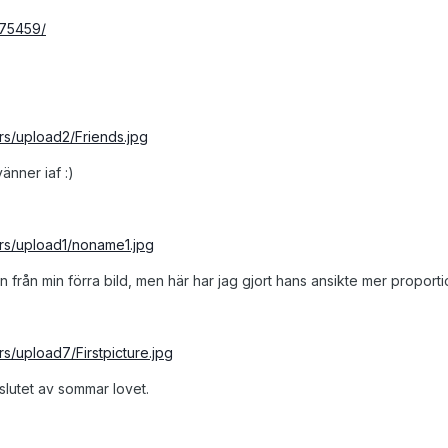
275459/
ders/upload2/Friends.jpg
änner iaf :)
ders/upload1/noname1.jpg
från min förra bild, men här har jag gjort hans ansikte mer proportio
ers/upload7/Firstpicture.jpg
 slutet av sommar lovet.