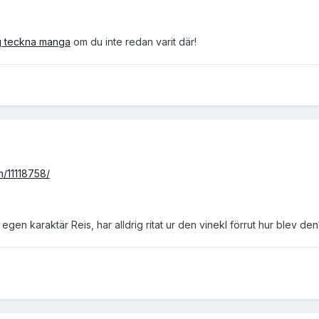
ig teckna manga
om du inte redan varit där!
n/11118758/
 egen karaktär Reis, har alldrig ritat ur den vinekl förrut hur blev den