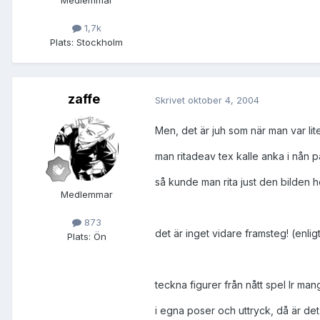
Medlemmar
1,7k
Plats:
Stockholm
zaffe
Skrivet
oktober 4, 2004
Men, det är juh som när man var lit
man ritadeav tex kalle anka i nån p
så kunde man rita just den bilden h
Medlemmar
873
det är inget vidare framsteg! (enlig
Plats:
Ön
teckna figurer från nått spel lr man
i egna poser och uttryck, då är det