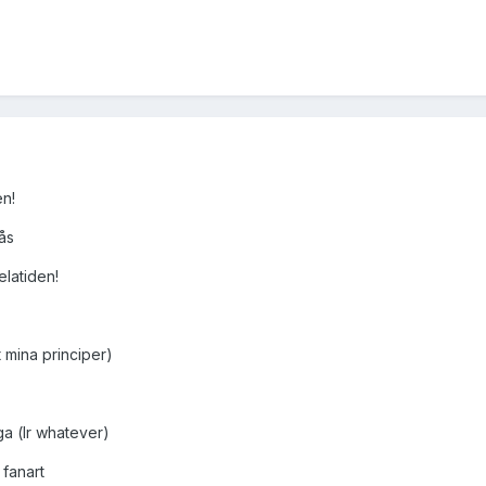
en!
ås
elatiden!
t mina principer)
ga (lr whatever)
 fanart