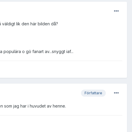
å väldigt lik den här bilden då?
opulära o gö fanart av...snyggt iaf...
Författare
den som jag har i huvudet av henne.