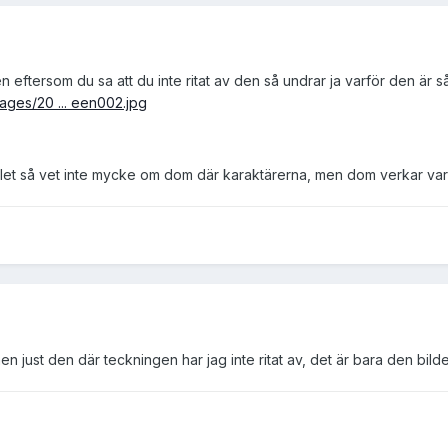
men eftersom du sa att du inte ritat av den så undrar ja varför den är s
ges/20 ... een002.jpg
let så vet inte mycke om dom där karaktärerna, men dom verkar vara p
men just den där teckningen har jag inte ritat av, det är bara den bil