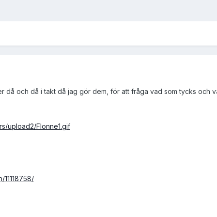
er då och då i takt då jag gör dem, för att fråga vad som tycks och 
ers/upload2/Flonne1.gif
n/11118758/