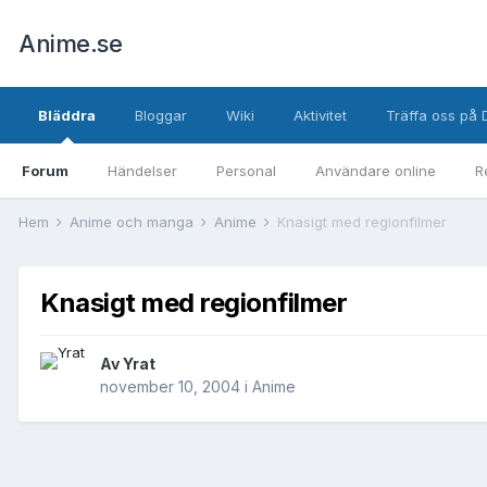
Anime.se
Bläddra
Bloggar
Wiki
Aktivitet
Träffa oss på 
Forum
Händelser
Personal
Användare online
R
Hem
Anime och manga
Anime
Knasigt med regionfilmer
Knasigt med regionfilmer
Av
Yrat
november 10, 2004
i
Anime