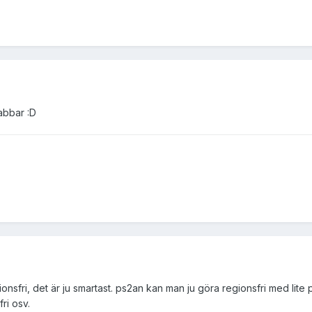
abbar :D
onsfri, det är ju smartast. ps2an kan man ju göra regionsfri med li
ri osv.