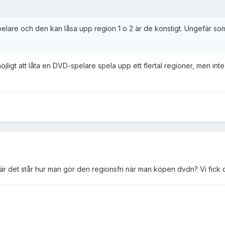
are och den kan låsa upp region 1 o 2 är de konstigt. Ungefär som 
 möjligt att låta en DVD-spelare spela upp ett flertal regioner, men int
är det står hur man gör den regionsfri när man köpen dvdn? Vi fick