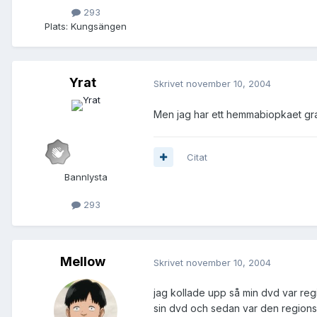
293
Plats:
Kungsängen
Yrat
Skrivet
november 10, 2004
Men jag har ett hemmabiopkaet gr
Citat
Bannlysta
293
Mellow
Skrivet
november 10, 2004
jag kollade upp så min dvd var regi
sin dvd och sedan var den regionsf