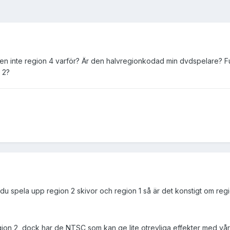
en inte region 4 varför? Är den halvregionkodad min dvdspelare? Funka
 2?
an du spela upp region 2 skivor och region 1 så är det konstigt om regi
gion 2, dock har de NTSC som kan ge lite otrevliga effekter med vår 