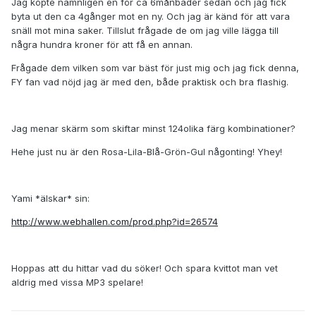
Jag köpte nämnligen en för ca 6månbader sedan och jag fick
byta ut den ca 4gånger mot en ny. Och jag är känd för att vara
snäll mot mina saker. Tillslut frågade de om jag ville lägga till
några hundra kroner för att få en annan.
Frågade dem vilken som var bäst för just mig och jag fick denna,
FY fan vad nöjd jag är med den, både praktisk och bra flashig.
Jag menar skärm som skiftar minst 124olika färg kombinationer?
Hehe just nu är den Rosa-Lila-Blå-Grön-Gul någonting! Yhey!
Yami *älskar* sin:
http://www.webhallen.com/prod.php?id=26574
Hoppas att du hittar vad du söker! Och spara kvittot man vet
aldrig med vissa MP3 spelare!