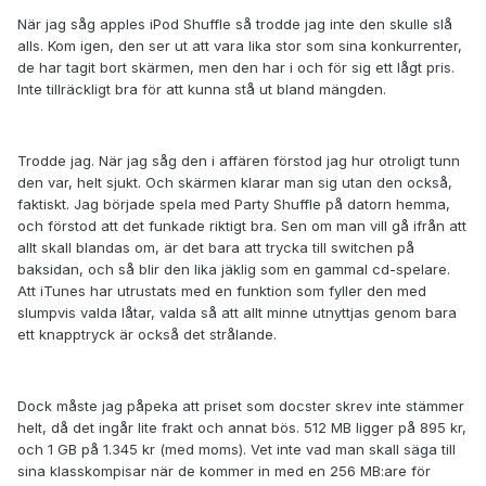
När jag såg apples iPod Shuffle så trodde jag inte den skulle slå
alls. Kom igen, den ser ut att vara lika stor som sina konkurrenter,
de har tagit bort skärmen, men den har i och för sig ett lågt pris.
Inte tillräckligt bra för att kunna stå ut bland mängden.
Trodde jag. När jag såg den i affären förstod jag hur otroligt tunn
den var, helt sjukt. Och skärmen klarar man sig utan den också,
faktiskt. Jag började spela med Party Shuffle på datorn hemma,
och förstod att det funkade riktigt bra. Sen om man vill gå ifrån att
allt skall blandas om, är det bara att trycka till switchen på
baksidan, och så blir den lika jäklig som en gammal cd-spelare.
Att iTunes har utrustats med en funktion som fyller den med
slumpvis valda låtar, valda så att allt minne utnyttjas genom bara
ett knapptryck är också det strålande.
Dock måste jag påpeka att priset som docster skrev inte stämmer
helt, då det ingår lite frakt och annat bös. 512 MB ligger på 895 kr,
och 1 GB på 1.345 kr (med moms). Vet inte vad man skall säga till
sina klasskompisar när de kommer in med en 256 MB:are för