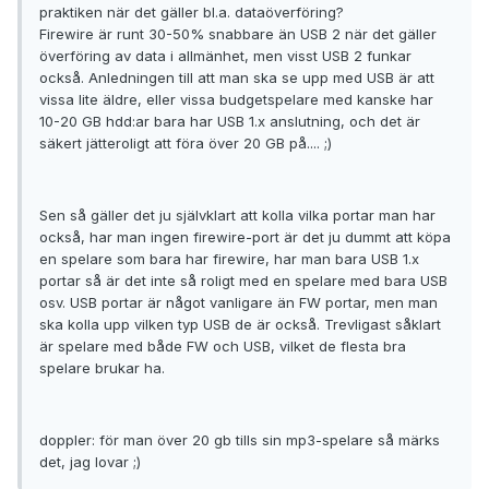
praktiken när det gäller bl.a. dataöverföring?
Firewire är runt 30-50% snabbare än USB 2 när det gäller
överföring av data i allmänhet, men visst USB 2 funkar
också. Anledningen till att man ska se upp med USB är att
vissa lite äldre, eller vissa budgetspelare med kanske har
10-20 GB hdd:ar bara har USB 1.x anslutning, och det är
säkert jätteroligt att föra över 20 GB på.... ;)
Sen så gäller det ju självklart att kolla vilka portar man har
också, har man ingen firewire-port är det ju dummt att köpa
en spelare som bara har firewire, har man bara USB 1.x
portar så är det inte så roligt med en spelare med bara USB
osv. USB portar är något vanligare än FW portar, men man
ska kolla upp vilken typ USB de är också. Trevligast såklart
är spelare med både FW och USB, vilket de flesta bra
spelare brukar ha.
doppler: för man över 20 gb tills sin mp3-spelare så märks
det, jag lovar ;)