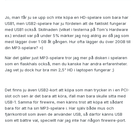
Jo, man får ju se upp och inte köpa en HD-spelare som bara har
USB1, men USB2-spelare har ju fördelen att de faktiskt fungerar
med USB1 också. Skillnaden (vilket i testerna på Tom's Hardware
ex.) endast var på under 5% märker jag nog aldrig av då jag som
mest lägger över 1 GB åt gången. Hur ofta lägger du över 20GB till
din MP3-spelare? =)
När det gäller just MP3-spelare tror jag mer på disken i spelaren
som en flaskhals också, men du kanske har andra erfarenheter.
Jag vet ju dock hur bra min 2,5" HD i laptopen fungerar ;)
Det finns ju även USB2-kort att köpa som man trycker in i en PCI-
slot och sen är det bara att köra, ifall man bara skulle sitta med
USB-1. Samma för firewire, men känns trist att köpa ett sådant
bara för att ha sin MP3-spelare i. Har själv både mus och
fjärrkontroll som även de använder USB, så därför känns USB
som ett bättre val, speciellt när jag inte har någon firewire-port.