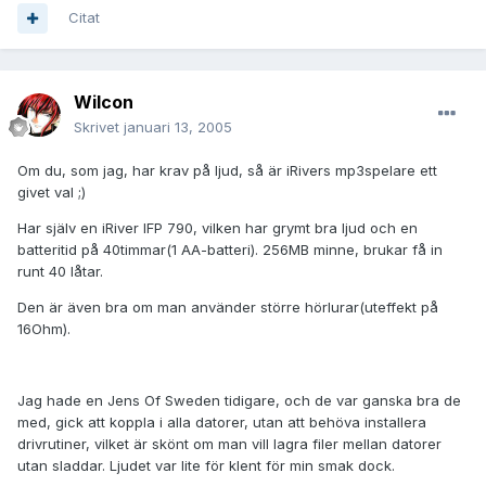
Citat
Wilcon
Skrivet
januari 13, 2005
Om du, som jag, har krav på ljud, så är iRivers mp3spelare ett
givet val ;)
Har själv en iRiver IFP 790, vilken har grymt bra ljud och en
batteritid på 40timmar(1 AA-batteri). 256MB minne, brukar få in
runt 40 låtar.
Den är även bra om man använder större hörlurar(uteffekt på
16Ohm).
Jag hade en Jens Of Sweden tidigare, och de var ganska bra de
med, gick att koppla i alla datorer, utan att behöva installera
drivrutiner, vilket är skönt om man vill lagra filer mellan datorer
utan sladdar. Ljudet var lite för klent för min smak dock.