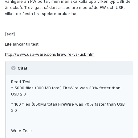
vanligare än FW portar, men man ska kolla upp vilken typ USB de
är också. Trevligast såklart är spelare med både FW och USB,
vilket de flesta bra spelare brukar ha.
[edit]
Lite länkar till test:
http://www.usb-ware.com/firewire-vs-usb.htm
Citat
Read Test:
* 5000 files (300 MB total) FireWire was 33% faster than
USB 2.0
* 160 files (650MB total) FireWire was 70% faster than USB
2.0
Write Test: