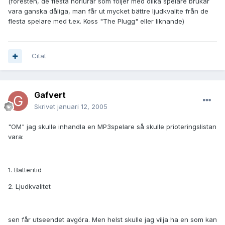
(föresten, de flesta hörlurar som följer med olika spelare brukar
vara ganska dåliga, man får ut mycket bättre ljudkvalite från de
flesta spelare med t.ex. Koss "The Plugg" eller liknande)
Citat
Gafvert
Skrivet
januari 12, 2005
"OM" jag skulle inhandla en MP3spelare så skulle prioteringslistan
vara:
1. Batteritid
2. Ljudkvalitet
sen får utseendet avgöra. Men helst skulle jag vilja ha en som kan