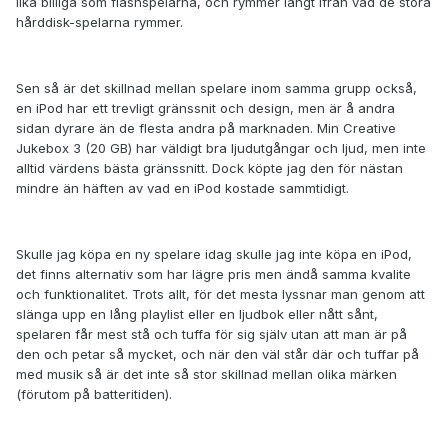
lika billiga som flashspelarna, och rymmer långt ifrån vad de stora
hårddisk-spelarna rymmer.
Sen så är det skillnad mellan spelare inom samma grupp också,
en iPod har ett trevligt gränssnit och design, men är å andra
sidan dyrare än de flesta andra på marknaden. Min Creative
Jukebox 3 (20 GB) har väldigt bra ljudutgångar och ljud, men inte
alltid värdens bästa gränssnitt. Dock köpte jag den för nästan
mindre än häften av vad en iPod kostade sammtidigt.
Skulle jag köpa en ny spelare idag skulle jag inte köpa en iPod,
det finns alternativ som har lägre pris men ändå samma kvalite
och funktionalitet. Trots allt, för det mesta lyssnar man genom att
slänga upp en lång playlist eller en ljudbok eller nått sånt,
spelaren får mest stå och tuffa för sig själv utan att man är på
den och petar så mycket, och när den väl står där och tuffar på
med musik så är det inte så stor skillnad mellan olika märken
(förutom på batteritiden).