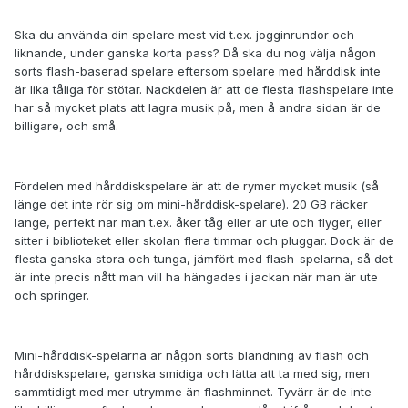
Ska du använda din spelare mest vid t.ex. jogginrundor och
liknande, under ganska korta pass? Då ska du nog välja någon
sorts flash-baserad spelare eftersom spelare med hårddisk inte
är lika tåliga för stötar. Nackdelen är att de flesta flashspelare inte
har så mycket plats att lagra musik på, men å andra sidan är de
billigare, och små.
Fördelen med hårddiskspelare är att de rymer mycket musik (så
länge det inte rör sig om mini-hårddisk-spelare). 20 GB räcker
länge, perfekt när man t.ex. åker tåg eller är ute och flyger, eller
sitter i biblioteket eller skolan flera timmar och pluggar. Dock är de
flesta ganska stora och tunga, jämfört med flash-spelarna, så det
är inte precis nått man vill ha hängades i jackan när man är ute
och springer.
Mini-hårddisk-spelarna är någon sorts blandning av flash och
hårddiskspelare, ganska smidiga och lätta att ta med sig, men
sammtidigt med mer utrymme än flashminnet. Tyvärr är de inte