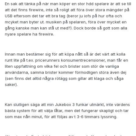
En sak att tänka på när man köper en stor hdd spelare är att se till
att det finns firewire, inte så roligt att föra över stora mängder på
USB eftersom det tar ett bra tag (beror ju iofs på hur ofta och
mcyket man byter ut. musiken på spelaren, föra över mycket en
gång kanske man kan stå ut med?). Dock borde så gott som alla
nyare spelare ha firewire.
Innan man bestämer sig för att köpa nått så är det värt att kolla
runt lite på t.ex. pricerunners konsumentrecensioner, man får en
liten uppfattning om vilka fel och brister som stör de vanliga
användarna, samma brister kommer förmodligen störa även dej
(sen finns det alltid några rötägg som gillar att klaga och såga
saker).
Kan slutligen säga att min Jukebox 3 funkar utmärkt, inte värdens
bästa system för att välja låtar, men det fungerar skapligt och tar
som max nån minut, för att följas av t 3-6 timmars lyssning.