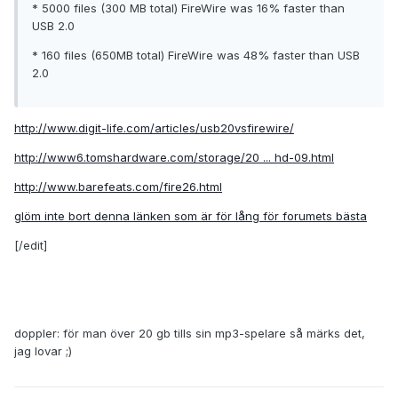
* 5000 files (300 MB total) FireWire was 16% faster than
USB 2.0
* 160 files (650MB total) FireWire was 48% faster than USB
2.0
http://www.digit-life.com/articles/usb20vsfirewire/
http://www6.tomshardware.com/storage/20 ... hd-09.html
http://www.barefeats.com/fire26.html
glöm inte bort denna länken som är för lång för forumets bästa
[/edit]
doppler: för man över 20 gb tills sin mp3-spelare så märks det,
jag lovar ;)