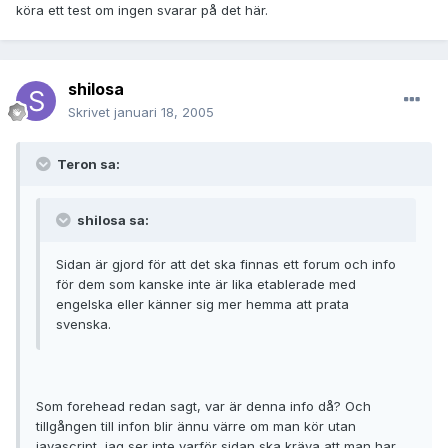
köra ett test om ingen svarar på det här.
shilosa
Skrivet
januari 18, 2005
Teron sa:
shilosa sa:
Sidan är gjord för att det ska finnas ett forum och info
för dem som kanske inte är lika etablerade med
engelska eller känner sig mer hemma att prata
svenska.
Som forehead redan sagt, var är denna info då? Och
tillgången till infon blir ännu värre om man kör utan
javascript, jag ser inte varför sidan ska kräva att man har