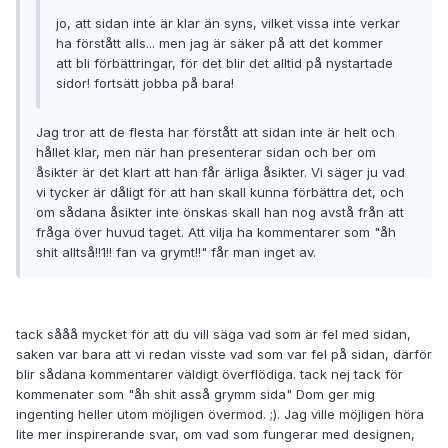
jo, att sidan inte är klar än syns, vilket vissa inte verkar
ha förstått alls... men jag är säker på att det kommer
att bli förbättringar, för det blir det alltid på nystartade
sidor! fortsätt jobba på bara!
Jag tror att de flesta har förstått att sidan inte är helt och
hållet klar, men när han presenterar sidan och ber om
åsikter är det klart att han får ärliga åsikter. Vi säger ju vad
vi tycker är dåligt för att han skall kunna förbättra det, och
om sådana åsikter inte önskas skall han nog avstå från att
fråga över huvud taget. Att vilja ha kommentarer som "åh
shit alltså!!1!! fan va grymt!!" får man inget av.
tack sååå mycket för att du vill säga vad som är fel med sidan,
saken var bara att vi redan visste vad som var fel på sidan, därför
blir sådana kommentarer väldigt överflödiga. tack nej tack för
kommenater som "åh shit asså grymm sida" Dom ger mig
ingenting heller utom möjligen övermod. ;). Jag ville möjligen höra
lite mer inspirerande svar, om vad som fungerar med designen,