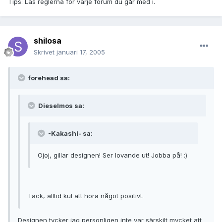
Tips: Läs reglerna för varje forum du går med i.
shilosa
Skrivet
januari 17, 2005
forehead sa:
Dieselmos sa:
-Kakashi- sa:
Ojoj, gillar designen! Ser lovande ut! Jobba på! :)
Tack, alltid kul att höra något positivt.
Designen tycker jag personligen inte var särskilt mycket att