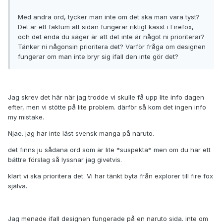
Med andra ord, tycker man inte om det ska man vara tyst?
Det är ett faktum att sidan fungerar riktigt kasst i Firefox,
och det enda du säger är att det inte är något ni prioriterar?
Tänker ni någonsin prioritera det? Varför fråga om designen
fungerar om man inte bryr sig ifall den inte gör det?
Jag skrev det här när jag trodde vi skulle få upp lite info dagen
efter, men vi stötte på lite problem. därför så kom det ingen info
my mistake.
Njae. jag har inte läst svensk manga på naruto.
det finns ju sådana ord som är lite *suspekta* men om du har ett
bättre förslag så lyssnar jag givetvis.
klart vi ska prioritera det. Vi har tänkt byta från explorer till fire fox
själva.
Jag menade ifall designen fungerade på en naruto sida. inte om