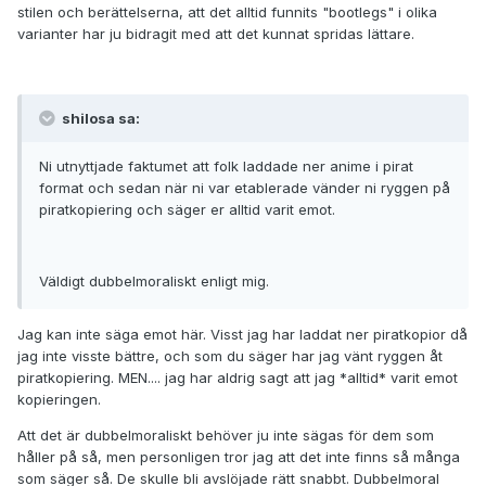
stilen och berättelserna, att det alltid funnits "bootlegs" i olika
varianter har ju bidragit med att det kunnat spridas lättare.
shilosa sa:
Ni utnyttjade faktumet att folk laddade ner anime i pirat
format och sedan när ni var etablerade vänder ni ryggen på
piratkopiering och säger er alltid varit emot.
Väldigt dubbelmoraliskt enligt mig.
Jag kan inte säga emot här. Visst jag har laddat ner piratkopior då
jag inte visste bättre, och som du säger har jag vänt ryggen åt
piratkopiering. MEN.... jag har aldrig sagt att jag *alltid* varit emot
kopieringen.
Att det är dubbelmoraliskt behöver ju inte sägas för dem som
håller på så, men personligen tror jag att det inte finns så många
som säger så. De skulle bli avslöjade rätt snabbt. Dubbelmoral