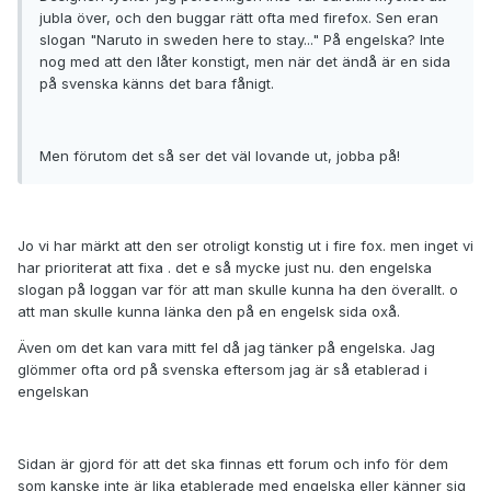
jubla över, och den buggar rätt ofta med firefox. Sen eran
slogan "Naruto in sweden here to stay..." På engelska? Inte
nog med att den låter konstigt, men när det ändå är en sida
på svenska känns det bara fånigt.
Men förutom det så ser det väl lovande ut, jobba på!
Jo vi har märkt att den ser otroligt konstig ut i fire fox. men inget vi
har prioriterat att fixa . det e så mycke just nu. den engelska
slogan på loggan var för att man skulle kunna ha den överallt. o
att man skulle kunna länka den på en engelsk sida oxå.
Även om det kan vara mitt fel då jag tänker på engelska. Jag
glömmer ofta ord på svenska eftersom jag är så etablerad i
engelskan
Sidan är gjord för att det ska finnas ett forum och info för dem
som kanske inte är lika etablerade med engelska eller känner sig