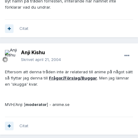
Byt namn på tråden förresten, irriterande när namnet inte
förklarar vad du undrar.
Citat
Anji Kishu
Skrivet
april 21, 2004
Eftersom att denna tråden inte är relaterad till anime på något sätt
så flyttar jag denna till
Frågor/Förslag/Buggar
. Men jag lämnar
en 'skugga' kvar.
MVH/Anji [
moderator
] - anime.se
Citat