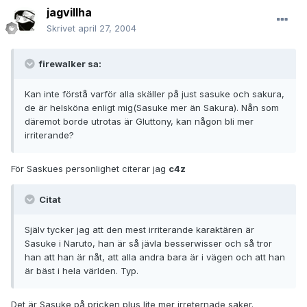
jagvillha
Skrivet
april 27, 2004
firewalker sa:
Kan inte förstå varför alla skäller på just sasuke och sakura,
de är helsköna enligt mig(Sasuke mer än Sakura). Nån som
däremot borde utrotas är Gluttony, kan någon bli mer
irriterande?
För Saskues personlighet citerar jag
c4z
Citat
Själv tycker jag att den mest irriterande karaktären är
Sasuke i Naruto, han är så jävla besserwisser och så tror
han att han är nåt, att alla andra bara är i vägen och att han
är bäst i hela världen. Typ.
Det är Sasuke på pricken plus lite mer irreternade saker.