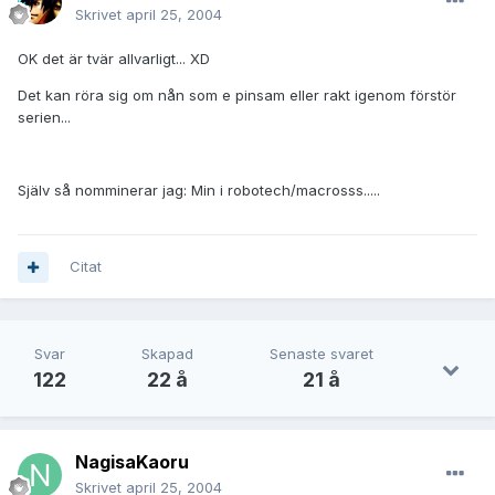
Skrivet
april 25, 2004
OK det är tvär allvarligt... XD
Det kan röra sig om nån som e pinsam eller rakt igenom förstör
serien...
Själv så nomminerar jag: Min i robotech/macrosss.....
Citat
Svar
Skapad
Senaste svaret
122
22 å
21 å
NagisaKaoru
Skrivet
april 25, 2004