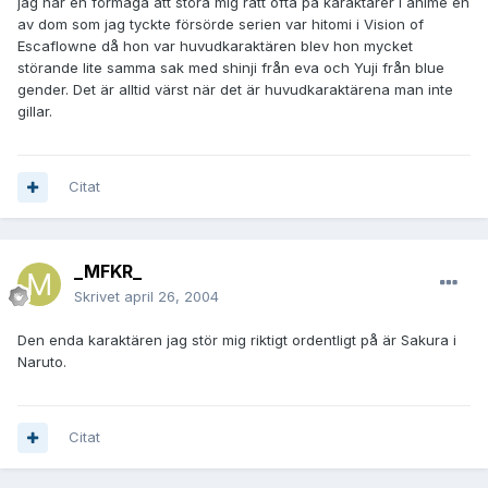
jag har en förmåga att störa mig rätt ofta på karaktärer i anime en
av dom som jag tyckte försörde serien var hitomi i Vision of
Escaflowne då hon var huvudkaraktären blev hon mycket
störande lite samma sak med shinji från eva och Yuji från blue
gender. Det är alltid värst när det är huvudkaraktärena man inte
gillar.
Citat
_MFKR_
Skrivet
april 26, 2004
Den enda karaktären jag stör mig riktigt ordentligt på är Sakura i
Naruto.
Citat