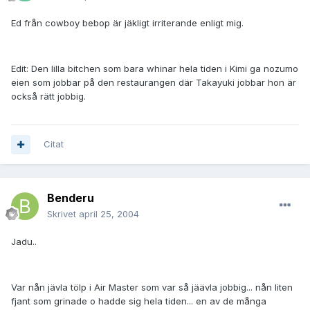
Ed från cowboy bebop är jäkligt irriterande enligt mig.
Edit: Den lilla bitchen som bara whinar hela tiden i Kimi ga nozumo
eien som jobbar på den restaurangen där Takayuki jobbar hon är
också rätt jobbig.
Citat
Benderu
Skrivet
april 25, 2004
Jadu..
Var nån jävla tölp i Air Master som var så jäävla jobbig... nån liten
fjant som grinade o hadde sig hela tiden... en av de många