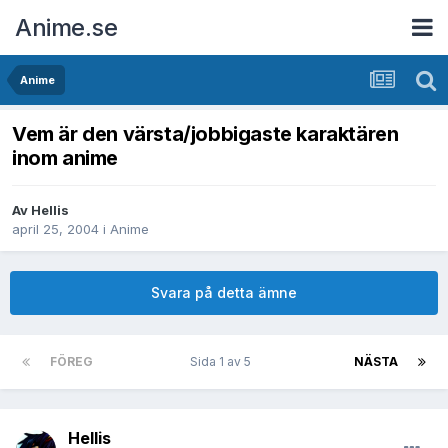
Anime.se
Anime
Vem är den värsta/jobbigaste karaktären
inom anime
Av
Hellis
april 25, 2004
i
Anime
Svara på detta ämne
FÖREG
Sida 1 av 5
NÄSTA
Hellis