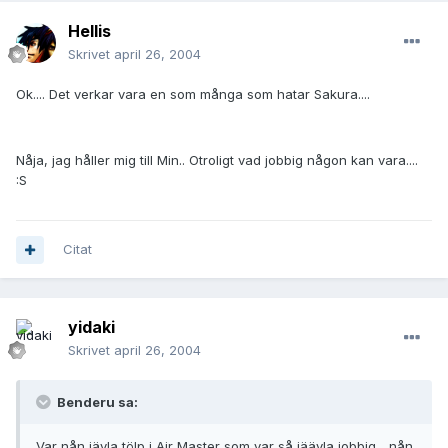
Hellis
Skrivet
april 26, 2004
Ok.... Det verkar vara en som många som hatar Sakura....
Nåja, jag håller mig till Min.. Otroligt vad jobbig någon kan vara....
:S
Citat
yidaki
Skrivet
april 26, 2004
Benderu sa:
Var nån jävla tölp i Air Master som var så jäävla jobbig... nån