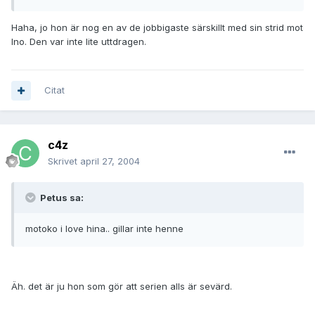
Haha, jo hon är nog en av de jobbigaste särskillt med sin strid mot
Ino. Den var inte lite uttdragen.
Citat
c4z
Skrivet
april 27, 2004
Petus sa:
motoko i love hina.. gillar inte henne
Äh. det är ju hon som gör att serien alls är sevärd.